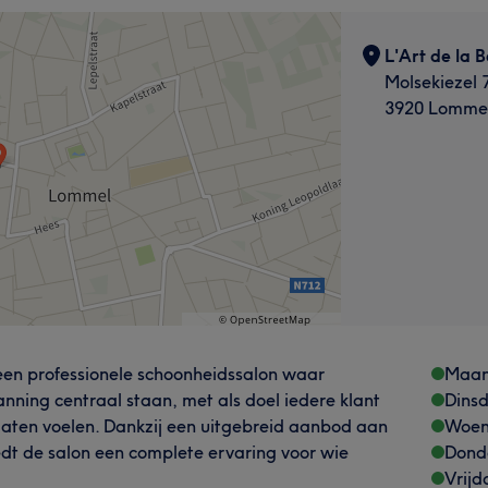
L'Art de la 
Molsekiezel 
3920 Lomme
 een professionele schoonheidssalon waar
Maa
anning centraal staan, met als doel iedere klant
Dins
e laten voelen. Dankzij een uitgebreid aanbod aan
Woen
dt de salon een complete ervaring voor wie
Dond
Vrijd