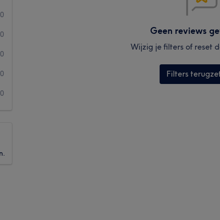
0
Geen reviews g
0
Wijzig je filters of reset
0
Filters terugze
0
0
n.