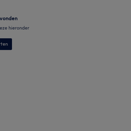
evonden
 deze hieronder
tten