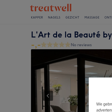
KAPPER
NAGELS
GEZICHT
MASSAGE
ONT
L'Art de la Beauté b
-,-
No reviews
We gebru
adverten