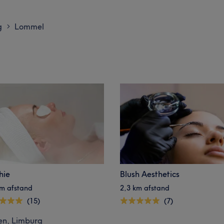
g
Lommel
>
hie
Blush Aesthetics
km afstand
2,3 km afstand
(15)
(7)
en, Limburg