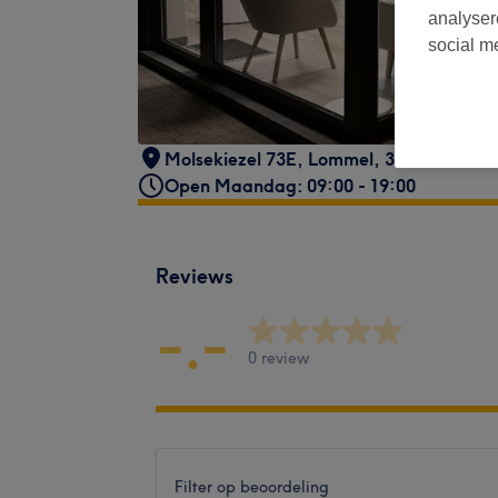
analyser
social m
Molsekiezel 73E
,
Lommel
,
3920
Open Maandag: 09:00 - 19:00
Reviews
-.-
0 review
Filter op beoordeling