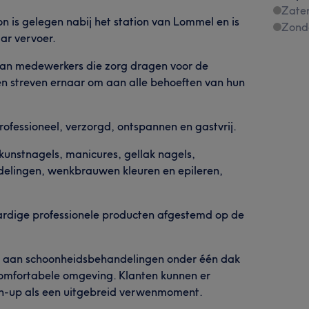
Zate
on is gelegen nabij het station van Lommel en is
Zond
ar vervoer.
 van medewerkers die zorg dragen voor de
k en streven ernaar om aan alle behoeften van hun
rofessioneel, verzorgd, ontspannen en gastvrij.
kunstnagels, manicures, gellak nagels,
lingen, wenkbrauwen kleuren en epileren,
rdige professionele producten afgestemd op de
ala aan schoonheidsbehandelingen onder één dak
comfortabele omgeving. Klanten kunnen er
uch-up als een uitgebreid verwenmoment.