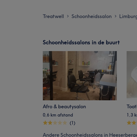
Treatwell
Schoonheidssalon
Limbur
>
>
Schoonheidssalons in de buurt
Afro & beautysalon
Toot
0,6 km afstand
1,3 
(1)
Andere Schoonheidssalons in Heeserberg