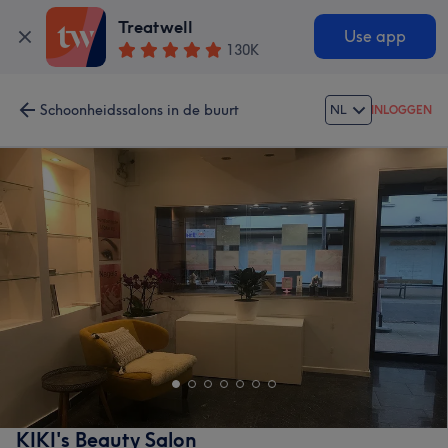
Treatwell
Use app
130K
Schoonheidssalons in de buurt
NL
INLOGGEN
KIKI's Beauty Salon