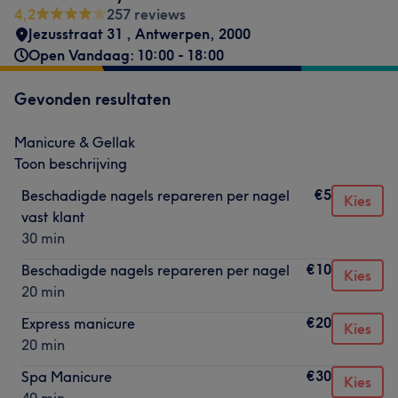
4,2
257 reviews
Jezusstraat 31
,
Antwerpen
,
2000
Open Vandaag: 10:00 - 18:00
Gevonden resultaten
Manicure & Gellak
Toon beschrijving
€5
Beschadigde nagels repareren per nagel
Kies
vast klant
30 min
€10
Beschadigde nagels repareren per nagel
Kies
20 min
€20
Express manicure
Kies
20 min
€30
Spa Manicure
Kies