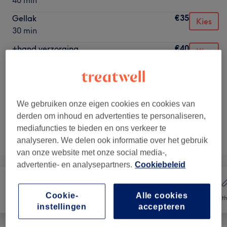
40 min
€35
Gellak
Kies
30 min
€40
+hand verzorging
Kies
50 min
€50
+hand verzorging en handmasker
Kies
1 u 10 min
€80
We gebruiken onze eigen cookies en cookies van
derden om inhoud en advertenties te personaliseren,
mediafuncties te bieden en ons verkeer te
Niet wat je zocht?
Alle behandelingen
analyseren. We delen ook informatie over het gebruik
van onze website met onze social media-,
advertentie- en analysepartners.
Cookiebeleid
Cookie-
Alle cookies
Haar
Nagels
Onth
instellingen
accepteren