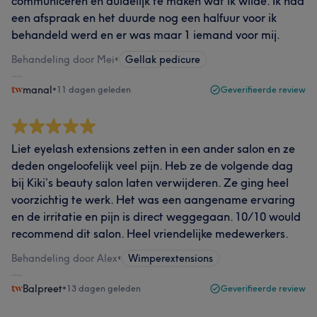
communiceren en duidelijk te maken wat ik wilde. Ik had
een afspraak en het duurde nog een halfuur voor ik
behandeld werd en er was maar 1 iemand voor mij.
Behandeling door Mei
•
Gellak pedicure
manal
•
11 dagen geleden
Geverifieerde review
Liet eyelash extensions zetten in een ander salon en ze
deden ongeloofelijk veel pijn. Heb ze de volgende dag
bij Kiki’s beauty salon laten verwijderen. Ze ging heel
voorzichtig te werk. Het was een aangename ervaring
en de irritatie en pijn is direct weggegaan. 10/10 would
recommend dit salon. Heel vriendelijke medewerkers.
Behandeling door Alex
•
Wimperextensions
Balpreet
•
13 dagen geleden
Geverifieerde review