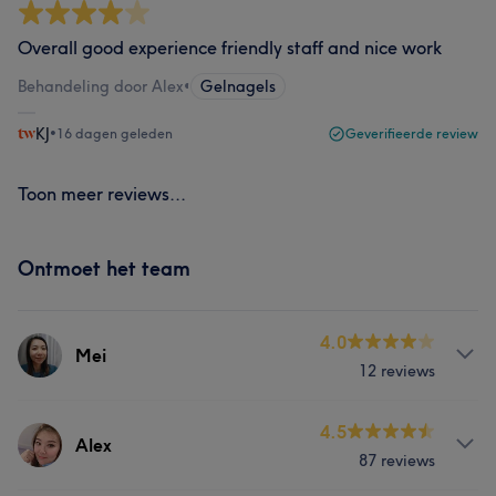
Overall good experience friendly staff and nice work
Behandeling door Alex
•
Gelnagels
KJ
•
16 dagen geleden
Geverifieerde review
Toon meer reviews...
Ontmoet het team
4.0
Mei
12 reviews
Behandelingen
4.5
Alex
87 reviews
Haar
Nagels
Gezicht
Ontharen