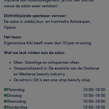
mysterie van huidmanagement. Je zult hier dus als
nieuw de salon weer verlaten!
Dichtstbijzijnde openbaar vervoer:
De salon is vlakbij bus- en tramhalte Antwerpen,
Opera.
Het team:
Eigenaresse Kiki heeft meer dan 10 jaar ervaring.
Wat we leuk vinden aan de salon:
Sfeer: Gezellige en ontspannen sfeer.
Gespecialiseerd in: De essentie van de Oosterse
en Westerse beauty industry.
De extra’s
:
Dit is een one-stop beauty shop.
Maandag
10:00
–
18:00
Dinsdag
10:00
–
18:00
Woensdag
10:00
–
18:00
Donderdag
10:00
–
18:00