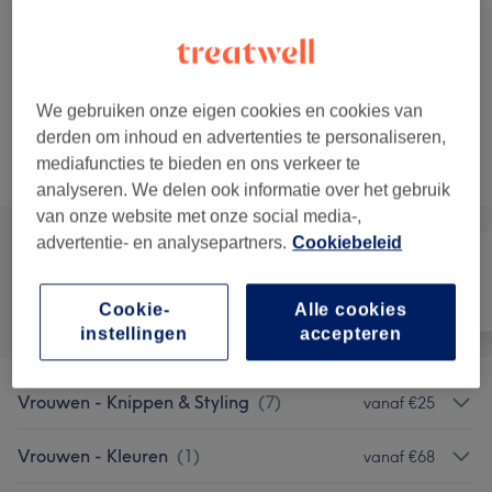
35 min
Toon beschrijving
vanaf
€48
Vrouwen - Wassen, knippen & drogen &
stylen
35 min - 50 min
Toon beschrijving
We gebruiken onze eigen cookies en cookies van
derden om inhoud en advertenties te personaliseren,
mediafuncties te bieden en ons verkeer te
Alle behandelingen
analyseren. We delen ook informatie over het gebruik
van onze website met onze social media-,
advertentie- en analysepartners.
Cookiebeleid
Alle
Haar
Nagels
Cookie-
Alle cookies
instellingen
accepteren
Vrouwen - Knippen & Styling
(
7
)
vanaf €25
Vrouwen - Kleuren
(
1
)
vanaf €68