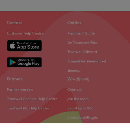
Contact
Ontdek
Customer Help Centre
Treatment Guide
De Treatment Files
Treatwell Giftcard
Aanmelden nieuwsbrief
Sitemap
Partners
Wie zijn wij
Partner worden
Over ons
Treatwell Connect Help Centre
Join the team
Treatwell Pro Help Center
Legal en GDPR
Cookie instellingen