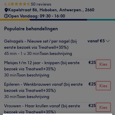
4,6
50 reviews
Kapelstraat 86
,
Hoboken, Antwerpen.
,
2660
Open Vandaag: 09:30 - 16:00
Populaire behandelingen
vanaf
€5
Gelnagels - Nieuwe set/ per nagel (bij
eerste bezoek via Treatwell+35%)
45 min - 1 u 30 min
Toon beschrijving
€25
Meisjes t/m 12 jaar - knippen (bij eerste
Kies
bezoek via Treatwell+35%)
30 min
Toon beschrijving
€25
Epileren - Wenkbrauwen vanaf (bij eerste
Kies
bezoek via Treatwell+35%)
30 min
Toon beschrijving
€25
Vrouwen - Haar krullen vanaf (bij eerste
Kies
bezoek via Treatwell+35%)