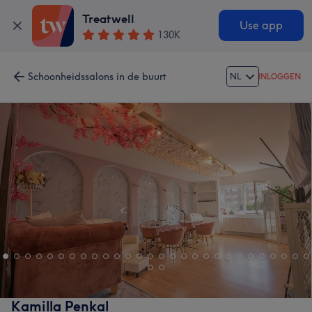
Treatwell
Use app
130K
Schoonheidssalons in de buurt
NL
INLOGGEN
Kamilla Penkal