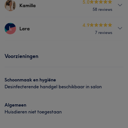
5.0
Kamilla
58 reviews
Behandelingen
4.9
L
Lara
7 reviews
Nagels
Lichaam
Gezicht
Behandelingen
Ontharen
Medische esthetiek
Voorzieningen
Gezicht
Ontharen
Therapie en Mindfulness
Cosmetische Tandheelkunde
Schoonmaak en hygiëne
Desinfecterende handgel beschikbaar in salon
Portfolio
Algemeen
Huisdieren niet toegestaan