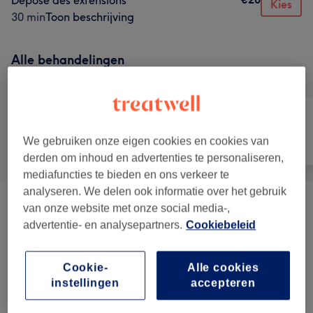
Dépose des extensions
Kies
30 min
Toon beschrijving
Alle behandelingen
We gebruiken onze eigen cookies en cookies van
Alle
Ontharen
Gezicht
derden om inhoud en advertenties te personaliseren,
mediafuncties te bieden en ons verkeer te
analyseren. We delen ook informatie over het gebruik
van onze website met onze social media-,
Épilation Définitive Au Laser
(
4
)
vanaf €20
advertentie- en analysepartners.
Cookiebeleid
Maquillage Semi-permanent
(
12
)
vanaf €50
Cookie-
Alle cookies
Soin Du Visage
(
6
)
vanaf €50
instellingen
accepteren
Beauté Du Regard
(
10
)
vanaf €8