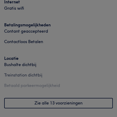
Internet
Gratis wifi
Betalingsmogelijkheden
Contant geaccepteerd
Contactloos Betalen
Locatie
Bushalte dichtbij
Treinstation dichtbij
Wat onze klanten zeggen over Kamilla
Betaald parkeermogelijkheid
Gedetailleerd
5
Uitzonderlijk
5
Getalenteerd
5
Zie alle 13 voorzieningen