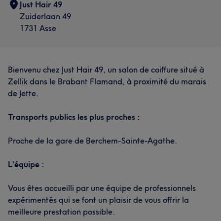
Just Hair 49
Zuiderlaan 49
1731 Asse
Bienvenu chez Just Hair 49, un salon de coiffure situé à
Zellik dans le Brabant Flamand, à proximité du marais
de Jette.
Transports publics les plus proches :
Wat onze klanten zeggen over Said
Proche de la gare de Berchem-Sainte-Agathe.
Professioneel
33
Ervaren
13
Efficiënt
13
L’équipe :
Vriendelijk
12
Vous êtes accueilli par une équipe de professionnels
expérimentés qui se font un plaisir de vous offrir la
meilleure prestation possible.