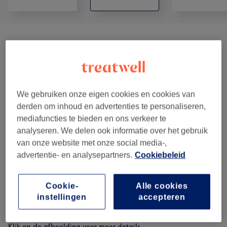
Coupe Et Barbe - Homme
(
3
)
vanaf €20
Coupe Et Coiffure - Femme Tarifs
vanaf €30
Variables Selon Type De Cheveux
(
3
)
We gebruiken onze eigen cookies en cookies van
Soin Capillaire Et Extra
(
3
)
vanaf €5
derden om inhoud en advertenties te personaliseren,
mediafuncties te bieden en ons verkeer te
Coloration
(
2
)
analyseren. We delen ook informatie over het gebruik
vanaf €45
van onze website met onze social media-,
advertentie- en analysepartners.
Cookiebeleid
Vrouwen - Highlights & Balayage
(
1
)
vanaf €76
Meches
(
2
)
vanaf €45
Cookie-
Alle cookies
instellingen
accepteren
Ons werk
Klik op de afbeelding voor meer details