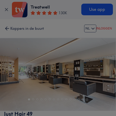
Treatwell
Use app
130K
Kappers in de buurt
NL
INLOGGEN
Just Hair 49