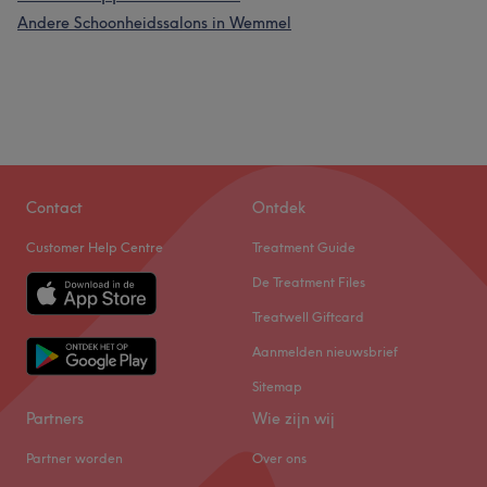
Andere Schoonheidssalons in Wemmel
Contact
Ontdek
Customer Help Centre
Treatment Guide
De Treatment Files
Treatwell Giftcard
Aanmelden nieuwsbrief
Sitemap
Partners
Wie zijn wij
Partner worden
Over ons