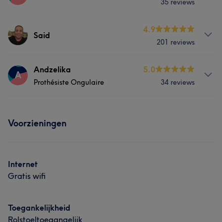
35 reviews
Behandelingen
4.9
Said
201 reviews
Haar
Behandelingen
Andzelika
5.0
A
Wat onze klanten zeggen over Coiffeuse
Prothésiste Ongulaire
34 reviews
Haar
Gezicht
Vakkundig
5
Behandelingen
Portfolio
Voorzieningen
Nagels
Gezicht
Portfolio
Internet
Gratis wifi
Toegankelijkheid
Rolstoeltoegangelijk