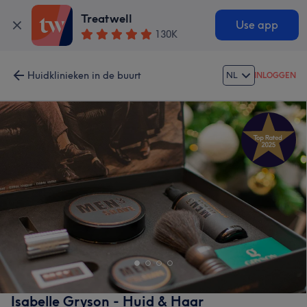
Treatwell
Use app
130K
Huidklinieken in de buurt
NL
INLOGGEN
Isabelle Gryson - Huid & Haar