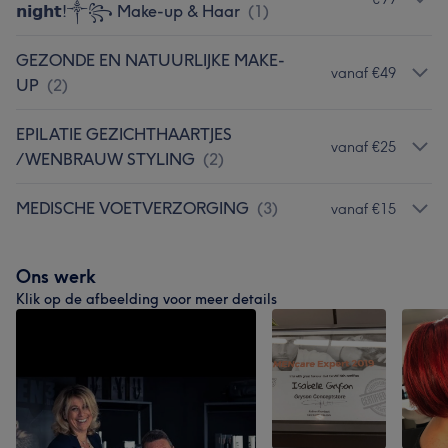
𝗻𝗶𝗴𝗵𝘁!༒꧂ Make-up & Haar
(
1
)
GEZONDE EN NATUURLIJKE MAKE-
vanaf €49
UP
(
2
)
EPILATIE GEZICHTHAARTJES
vanaf €25
/WENBRAUW STYLING
(
2
)
MEDISCHE VOETVERZORGING
(
3
)
vanaf €15
Ons werk
Klik op de afbeelding voor meer details