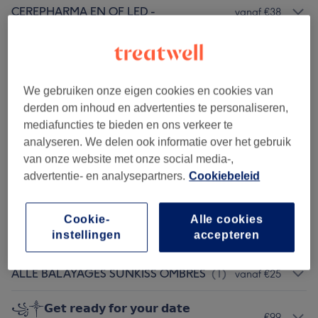
CEREPHARMA EN OF LED -
vanaf €38
THERAPIE
(
1
)
COSMEDISCHE HUIDTHERAPIE MET PH-
vanaf €40
FORMULA OF MESOESTETIC
(
12
)
We gebruiken onze eigen cookies en cookies van
derden om inhoud en advertenties te personaliseren,
CEREFINO EN NIET INVASIEVE
mediafuncties te bieden en ons verkeer te
vanaf €85
COLLAGEEN
(
1
)
analyseren. We delen ook informatie over het gebruik
van onze website met onze social media-,
VOOR DE HEREN HAAR SNITTEN
(
3
)
vanaf €45
advertentie- en analysepartners.
Cookiebeleid
DAMES HAARSTYLING
(
1
)
vanaf €30
Cookie-
Alle cookies
instellingen
accepteren
DAMES HAARKLEUR SNIT STYLING
(
5
)
vanaf €15
ALLE BALAYAGES SUNKISS OMBRES
(
1
)
vanaf €25
꧁༒𝗚𝗲𝘁 𝗿𝗲𝗮𝗱𝘆 𝗳𝗼𝗿 𝘆𝗼𝘂𝗿 𝗱𝗮𝘁𝗲
€99