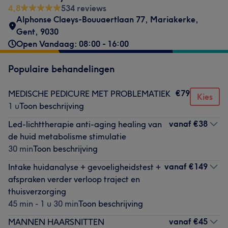
4,8
534 reviews
Alphonse Claeys-Bouuaertlaan 77
,
Mariakerke,
Gent
,
9030
Open Vandaag: 08:00 - 16:00
Populaire behandelingen
€79
MEDISCHE PEDICURE MET PROBLEMATIEK
Kies
1 u
Toon beschrijving
vanaf
€38
Led-lichttherapie anti-aging healing van
de huid metabolisme stimulatie
30 min
Toon beschrijving
vanaf
€149
Intake huidanalyse + gevoeligheidstest +
afspraken verder verloop traject en
thuisverzorging
45 min - 1 u 30 min
Toon beschrijving
vanaf
€45
MANNEN HAARSNITTEN