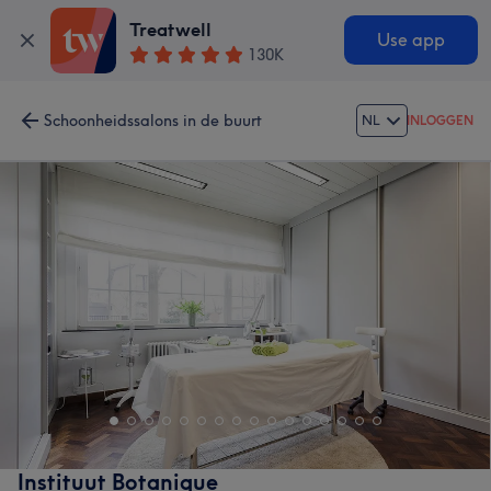
Treatwell
Use app
130K
Schoonheidssalons in de buurt
NL
INLOGGEN
Instituut Botanique