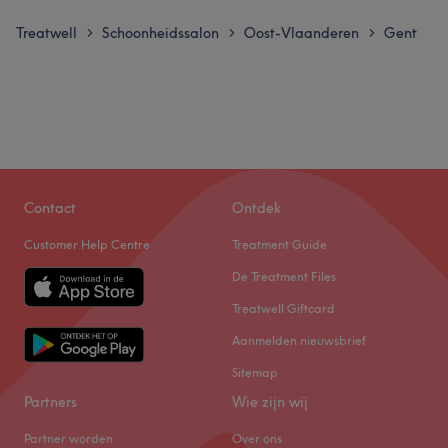
Treatwell
Schoonheidssalon
Oost-Vlaanderen
Gent
>
>
>
Contact
Ontdek
Customer Help Centre
Treatment Guide
De Treatment Files
Treatwell Giftcard
Aanmelden nieuwsbrief
Sitemap
Partners
Wie zijn wij
Partner worden
Over ons