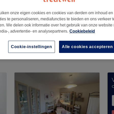
iken onze eigen cookies en cookies van derden om inhoud en
ties te personaliseren, mediafuncties te bieden en ons verkeer t
en. We delen ook informatie over het gebruik van onze website
edia-, advertentie- en analysepartners.
Cookiebeleid
Cookie-instellingen
Alle cookies accepteren
menteel geen boekingen via Treatwell. Gebrui
n jouw buurt te ontdekken.
Je vindt er tal van h
V