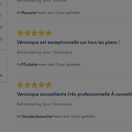
Behandeling door Valérie
1
Pascale
•
meer dan 3 jaar geleden
1
0
0
Véronique est exceptionnelle sur tous les plans !
Behandeling door Véronique
Michèle
•
meer dan 3 jaar geleden
n.
Veronique accueillante,très professionnelle À conseil
Behandeling door Véronique
Vandenbossche
•
meer dan 3 jaar geleden