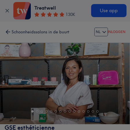
Treatwell
Use app
130K
Schoonheidssalons in de buurt
NL
INLOGGEN
GSE esthéticienne