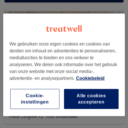
We gebruiken onze eigen cookies en cookies van
derden om inhoud en advertenties te personaliseren,
mediafuncties te bieden en ons verkeer te
analyseren. We delen ook informatie over het gebruik
van onze website met onze social media-,
advertentie- en analysepartners.
Cookiebeleid
Cookie-
Alle cookies
Le Boudoir Bleu
instellingen
accepteren
5 reviews
Place Colignon 12, 1030 Schaerbeek