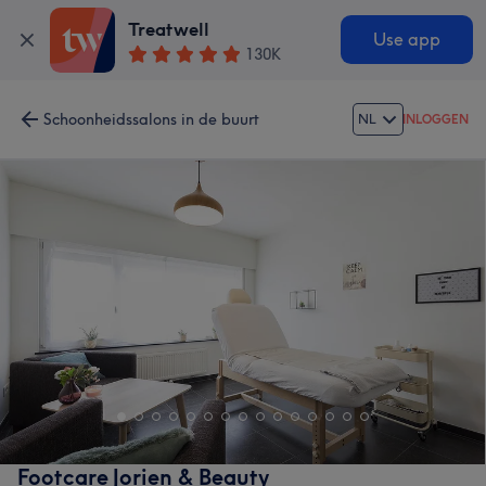
Treatwell
Use app
130K
Schoonheidssalons in de buurt
NL
INLOGGEN
Footcare Jorien & Beauty