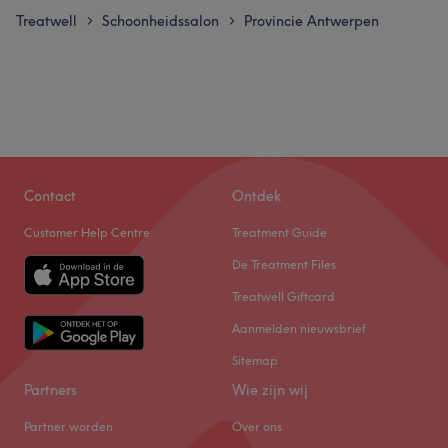
Treatwell
Schoonheidssalon
Provincie Antwerpen
>
>
Contact
Ontdek
Customer Help Centre
Treatment Guide
De Treatment Files
Treatwell Giftcard
Aanmelden nieuwsbrief
Sitemap
Partners
Wie zijn wij
Partner worden
Over ons