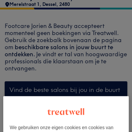
Merelstraat 1
,
Dessel
,
2480
Footcare Jorien & Beauty accepteert
momenteel geen boekingen via Treatwell.
Gebruik de zoekbalk bovenaan de pagina
om
beschikbare salons in jouw buurt te
ontdekken.
Je vindt er tal van hoogwaardige
professionals die klaarstaan om je te
ontvangen.
Vind de beste salons bij jou in de buurt
Zoek op Treatwell
We gebruiken onze eigen cookies en cookies van