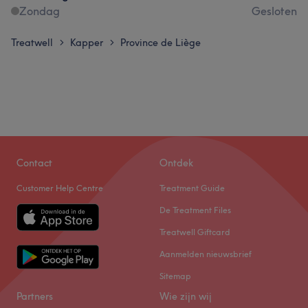
Zondag
Gesloten
Treatwell
Kapper
Province de Liège
>
>
Contact
Ontdek
Customer Help Centre
Treatment Guide
De Treatment Files
Treatwell Giftcard
Aanmelden nieuwsbrief
Sitemap
Partners
Wie zijn wij