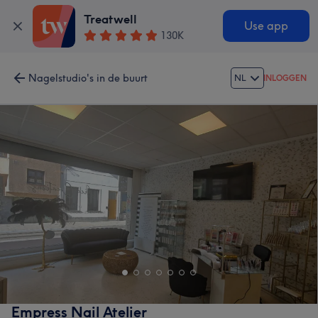
Treatwell
Use app
130K
Nagelstudio's in de buurt
NL
INLOGGEN
Empress Nail Atelier