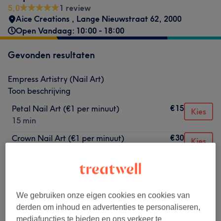
5,0
1 review
Aice Creations
,
Lange Nieuwstraat 62
,
2000
Open Vandaag: 10:00 - 18:00
Gevonden resultaten
Empress Artistry (Nail Art)
Toon beschrijving
€15
Petal Nail Art (€1 per minuut)
Kies
15 min
€30
Crown Nail Art (€1 per minuut)
Kies
30 min
€45
Empress Nail Art (€1 per minuut)
Kies
45 min
We gebruiken onze eigen cookies en cookies van
derden om inhoud en advertenties te personaliseren,
Niet wat je zocht?
mediafuncties te bieden en ons verkeer te