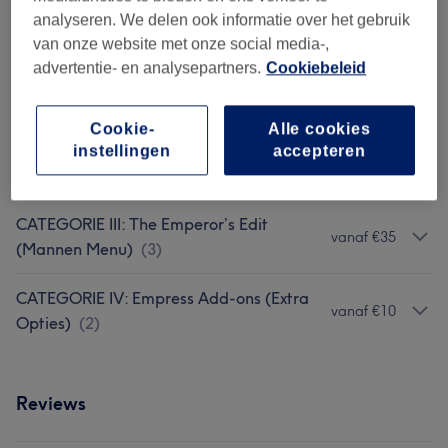
Alle behandelingen
analyseren. We delen ook informatie over het gebruik
van onze website met onze social media-,
advertentie- en analysepartners.
Cookiebeleid
CATEGORIE I: Empress Essentials
vanaf €35
(Natuurlijke Nagels)
(
3
)
Cookie-
Alle cookies
CATEGORIE II: Empress Extensions
instellingen
accepteren
vanaf €25
(Nieuwe Sets & Bijwerkingen)
(
3
)
CATEGORIE III: The Emperor’s Edit
vanaf €35
(Mannen Menu)
(
3
)
CATEGORIE IV: Empress Add-ons (Extra
vanaf €10
Opties)
(
2
)
Reviews