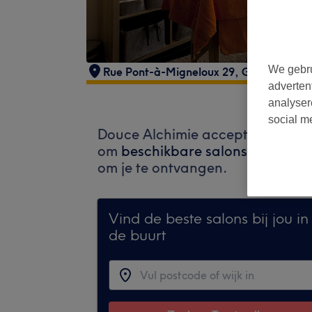
We gebru
Rue Pont-à-Migneloux 29
,
Gosselies
,
60
adverten
analyser
social m
Douce Alchimie accepteert mome
om
beschikbare salons in jouw b
om je te ontvangen.
Vind de beste salons bij jou in
de buurt