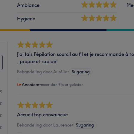
Ambiance
Me
Hygiëne
J’ai fais l’épilation sourcil au fil et je recommande à t
, propre et rapide!
Behandeling door Aurélie
•
Sugaring
Anoniem
•
meer dan 7 jaar geleden
9
0
Accueil top.convaincue
0
Behandeling door Laurence
•
Sugaring
0