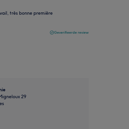
vail, très bonne première
Geverifieerde review
mie
Migneloux 29
es