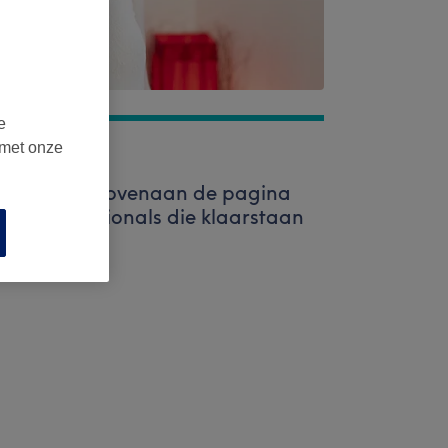
e
 met onze
e zoekbalk bovenaan de pagina
ige professionals die klaarstaan