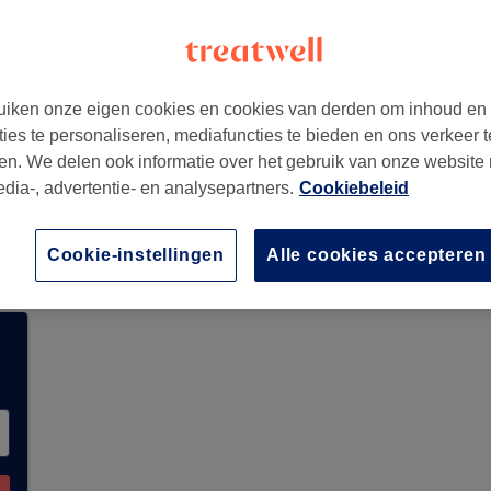
iken onze eigen cookies en cookies van derden om inhoud en
41
ties te personaliseren, mediafuncties te bieden en ons verkeer t
en. We delen ook informatie over het gebruik van onze website
edia-, advertentie- en analysepartners.
Cookiebeleid
nteel geen boekingen via Treatwell. Gebruik d
uurt te ontdekken.
Je vindt er tal van hoogwaard
Cookie-instellingen
Alle cookies accepteren