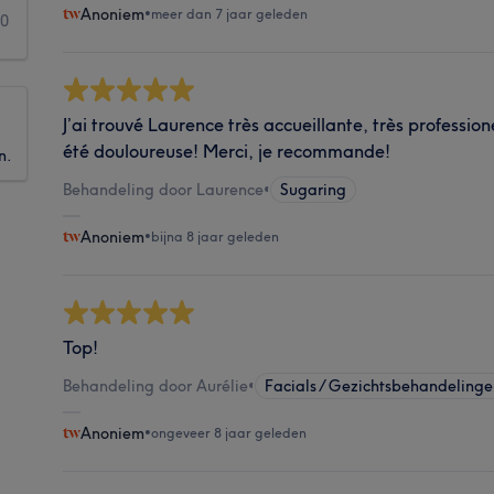
Anoniem
•
meer dan 7 jaar geleden
0
J’ai trouvé Laurence très accueillante, très professione
été douloureuse! Merci, je recommande!
n.
Behandeling door Laurence
•
Sugaring
Anoniem
•
bijna 8 jaar geleden
Top!
Behandeling door Aurélie
•
Facials / Gezichtsbehandeling
Anoniem
•
ongeveer 8 jaar geleden