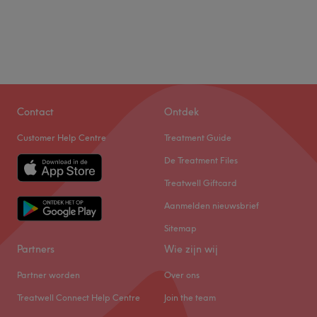
Contact
Ontdek
Customer Help Centre
Treatment Guide
De Treatment Files
Treatwell Giftcard
Aanmelden nieuwsbrief
Sitemap
Partners
Wie zijn wij
Partner worden
Over ons
Treatwell Connect Help Centre
Join the team