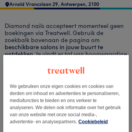
Arnold Vrancxlaan 29
,
Antwerpen
,
2100
Diamond nails accepteert momenteel geen
boekingen via Treatwell. Gebruik de
zoekbalk bovenaan de pagina om
beschikbare salons in jouw buurt te
ontdekken.
Je vindt er tal van hoogwaardige
professionals die klaarstaan om je te
ontvangen.
We gebruiken onze eigen cookies en cookies van
Vind de beste salons bij jou in de buurt
derden om inhoud en advertenties te personaliseren,
mediafuncties te bieden en ons verkeer te
analyseren. We delen ook informatie over het gebruik
van onze website met onze social media-,
advertentie- en analysepartners.
Cookiebeleid
Zoek op Treatwell