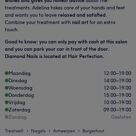
wishes and gives you honest advice
about the
treatments. Adelina takes care of your hands and feet
and wants you to leave
relaxed and satisfied
.
Combine your treatment with
nail art
for an extra
touch.
Good to know: you can only pay with cash at this salon
and you can park your car in front of the door.
Diamond Nails is located at Hair Perfection.
Maandag
12:00
–
19:00
Dinsdag
14:00
–
19:00
Woensdag
12:00
–
19:00
Donderdag
15:00
–
19:00
Vrijdag
10:00
–
19:00
Zaterdag
09:00
–
19:00
Zondag
Gesloten
Treatwell
Nagels
Antwerpen
Borgerhout
>
>
>