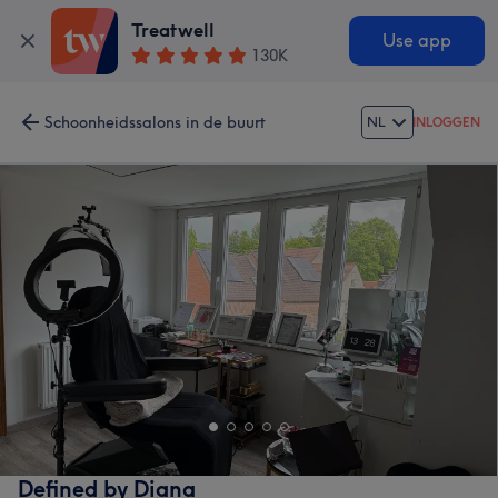
Treatwell
Use app
130K
Schoonheidssalons in de buurt
NL
INLOGGEN
Defined by Diana