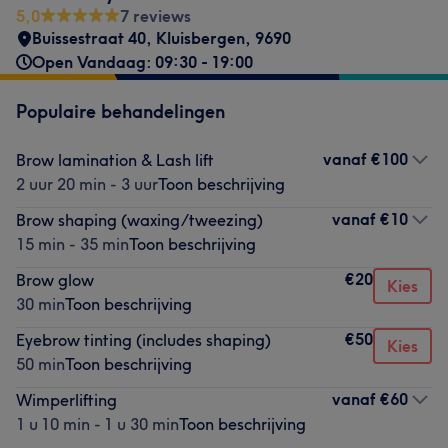
5,0
7 reviews
Buissestraat 40
,
Kluisbergen
,
9690
Open Vandaag: 09:30 - 19:00
Populaire behandelingen
vanaf
€100
Brow lamination & Lash lift
2 uur 20 min - 3 uur
Toon beschrijving
vanaf
€10
Brow shaping (waxing/tweezing)
15 min - 35 min
Toon beschrijving
€20
Brow glow
Kies
30 min
Toon beschrijving
€50
Eyebrow tinting (includes shaping)
Kies
50 min
Toon beschrijving
vanaf
€60
Wimperlifting
1 u 10 min - 1 u 30 min
Toon beschrijving