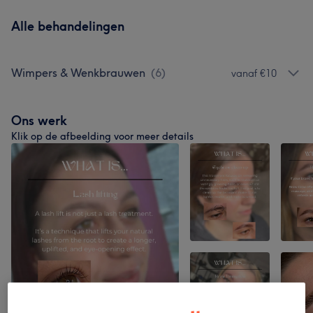
Alle behandelingen
Wimpers & Wenkbrauwen
(
6
)
vanaf €10
Ons werk
Klik op de afbeelding voor meer details