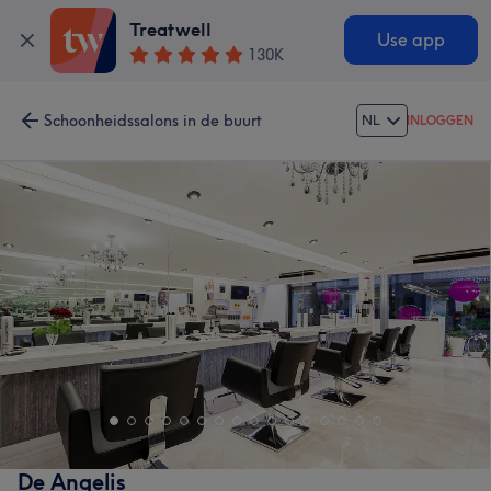
Treatwell
Use app
130K
Schoonheidssalons in de buurt
NL
INLOGGEN
De Angelis