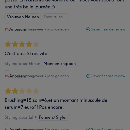
une très belle journée :)
Vrouwen kleuren
Toon alles…
Anoniem
•
ongeveer 7 jaar geleden
Geverifieerde review
C'est passé très vite
Styling door Elitsa
•
Mannen knippen
Anoniem
•
ongeveer 7 jaar geleden
Geverifieerde review
Brushing=15,soin=6,et un montant minuscule de
serum=7 euro?! Pas encore.
Styling door Lili
•
Föhnen / Stylen
Anoniem
•
ongeveer 7 jaar geleden
Geverifieerde review