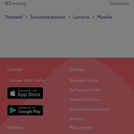
Zondag
Gesloten
Treatwell
Schoonheidssalon
Lorraine
Moselle
>
>
>
Contact
Ontdek
Customer Help Centre
Treatment Guide
De Treatment Files
Treatwell Giftcard
Aanmelden nieuwsbrief
Sitemap
Partners
Wie zijn wij