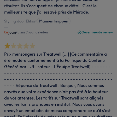
résultat. Ils s'occupent de chaque détail. C'est le
meilleur site que j'ai essayé près de Mérode.
Styling door Elitsa
•
Mannen knippen
Joan
•
bijna 7 jaar geleden
Geverifieerde review
Prix mensongers sur Treatwell [...] [Ce commentaire a
été modéré conformément à la Politique du Contenu
Généré par l'Utilisateur - L'Équipe Treatwell] - - - - - - -
- - - - - - - - - - - - - - - - - - - - - - - - - - - - - - - - - - - - - -
- - - - - - - - - - - - - - - - - - - - - - - - - - - - - - - - - - - - - -
- - - - Réponse de Treatwell : Bonjour, Nous sommes
navrés que votre expérience n'ait pas été à la hauteur
de vos attentes. Les tarifs sur Treatwell sont alignés
avec les tarifs pratiqués en institut. Nous vous avons
envoyé un email afin de mieux comprendre ce qu'il s'est
passé. En l'attente de votre retour, nous vous souhaitons