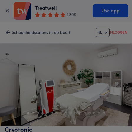
Treatwell
Use app
130K
Schoonheidssalons in de buurt
NL
INLOGGEN
Cryotonic