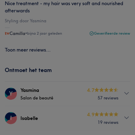
Nice treatment - my hair was very soft and nourished
afterwards
Styling door Yasmina
Camilla
•
bijna 2 jaar geleden
Geverifieerde review
Toon meer reviews...
Ontmoet het team
Yasmina
4.7
Y
Salon de beauté
57 reviews
Over
4.9
I
Isabelle
19 reviews
for more information or other services please contact
the following number : +32471059746