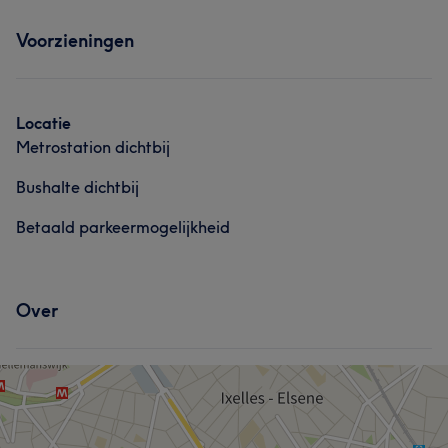
Behandelingen
Behandelingen
Voorzieningen
Haar
Gezicht
Haar
Nagels
Massage
Gezicht
Locatie
Ontharen
Metrostation dichtbij
Portfolio
Bushalte dichtbij
Betaald parkeermogelijkheid
Over