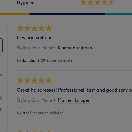
Hygiëne
tres bon coiffeur
Styling door Memo
•
Kinderen knippen
Bouchoiri
•
28 dagen geleden
26
1
Great hairdresser! Professional, fast and good servic
0
Styling door Memo
•
Mannen knippen
0
Jan
•
3 maanden geleden
1