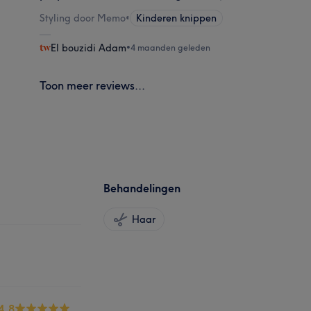
Styling door Memo
•
Kinderen knippen
El bouzidi Adam
•
4 maanden geleden
Toon meer reviews...
Behandelingen
Haar
4.8