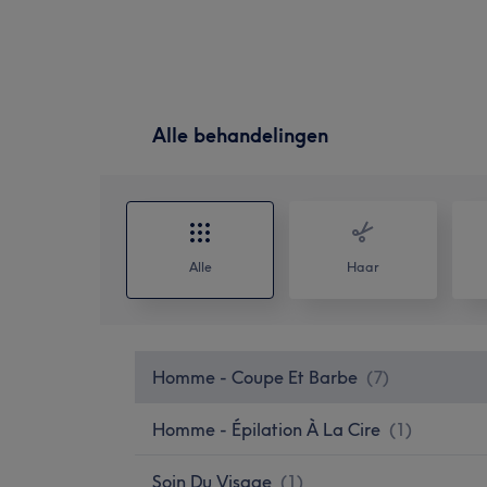
Alle behandelingen
Alle
Haar
Homme - Coupe Et Barbe
(
7
)
Homme - Épilation À La Cire
(
1
)
Soin Du Visage
(
1
)