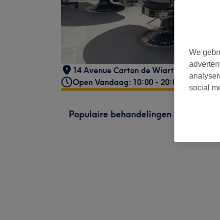
We gebru
adverten
14 Avenue Carton de Wiart
,
Jette
,
Belg
analyser
Open Vandaag: 10:00 - 20:00
social m
Populaire behandelingen