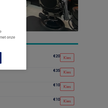
e
 met onze
€20
Kies
€35
Kies
€10
Kies
€10
Kies