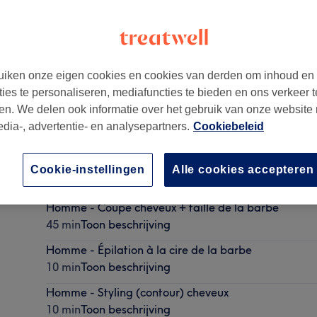
iken onze eigen cookies en cookies van derden om inhoud en
ties te personaliseren, mediafuncties te bieden en ons verkeer t
ium
,
1090
en. We delen ook informatie over het gebruik van onze website
edia-, advertentie- en analysepartners.
Cookiebeleid
Homme - Shampoing, coupe et séchage
Cookie-instellingen
Alle cookies accepteren
30 min
Toon beschrijving
Homme - Coupe cheveux + taille de la barbe
45 min
Toon beschrijving
Homme - Épilation à la cire de la barbe
10 min
Toon beschrijving
Homme - Styling (contour) cheveux
10 min
Toon beschrijving