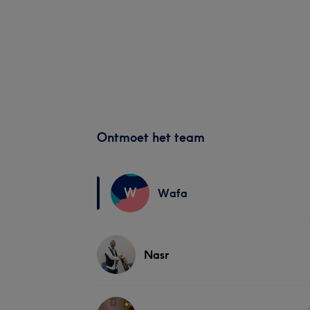
Ontmoet het team
W
Wafa
Nasr