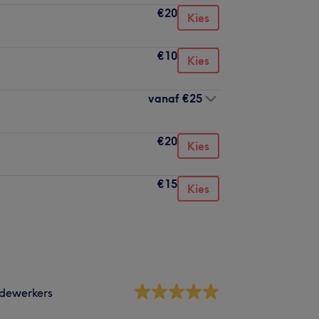
€20
Kies
€10
Kies
vanaf
€25
€20
Kies
€15
Kies
dewerkers