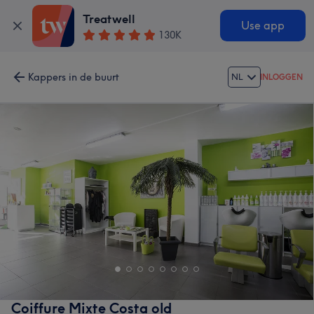
Treatwell
Use app
130K
Kappers in de buurt
NL
INLOGGEN
Coiffure Mixte Costa old