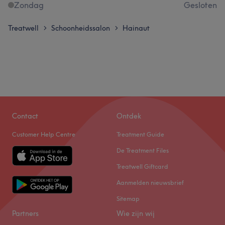
Zondag
Gesloten
Treatwell
Schoonheidssalon
Hainaut
>
>
Contact
Ontdek
Customer Help Centre
Treatment Guide
De Treatment Files
Treatwell Giftcard
Aanmelden nieuwsbrief
Sitemap
Partners
Wie zijn wij