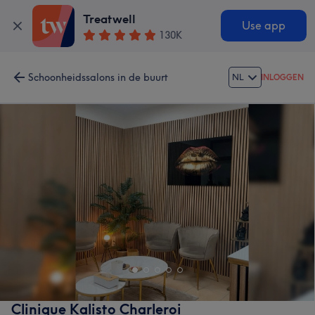
Treatwell
Use app
130K
Schoonheidssalons in de buurt
NL
INLOGGEN
Clinique Kalisto Charleroi