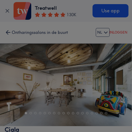
Treatwell
Use app
130K
Ontharingssalons in de buurt
NL
INLOGGEN
Ciala