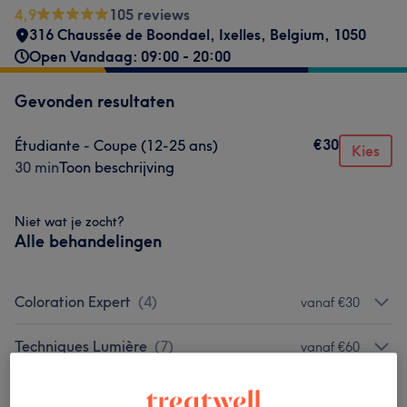
4,9
105 reviews
316 Chaussée de Boondael
,
Ixelles
,
Belgium
,
1050
Open Vandaag: 09:00 - 20:00
Gevonden resultaten
€30
Étudiante - Coupe (12-25 ans)
Kies
30 min
Toon beschrijving
Niet wat je zocht?
Alle behandelingen
Coloration Expert
(
4
)
vanaf €30
Techniques Lumière
(
7
)
vanaf €60
Coupes & Coiffage
(
5
)
vanaf €3