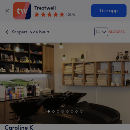
Treatwell
Use app
130K
Kappers in de buurt
NL
INLOGGEN
Caroline K