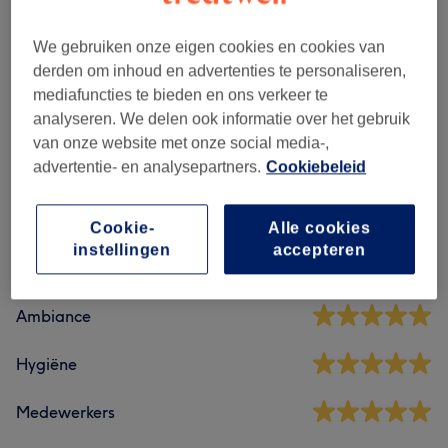
Lissages Professionnels
(
2
)
€150
We gebruiken onze eigen cookies en cookies van
derden om inhoud en advertenties te personaliseren,
Soins Capillaires
(
6
)
vanaf €1
mediafuncties te bieden en ons verkeer te
analyseren. We delen ook informatie over het gebruik
van onze website met onze social media-,
Reviews
advertentie- en analysepartners.
Cookiebeleid
4,9
Cookie-
Alle cookies
instellingen
accepteren
105 reviews
Ambiance
Hygiëne
Medewerkers