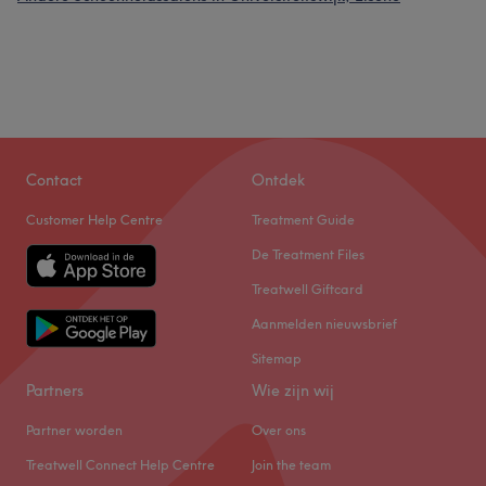
Contact
Ontdek
Customer Help Centre
Treatment Guide
De Treatment Files
Treatwell Giftcard
Aanmelden nieuwsbrief
Sitemap
Partners
Wie zijn wij
Partner worden
Over ons
Treatwell Connect Help Centre
Join the team