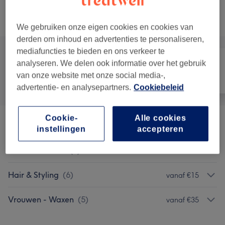
Alle behandelingen
We gebruiken onze eigen cookies en cookies van
derden om inhoud en advertenties te personaliseren,
mediafuncties te bieden en ons verkeer te
analyseren. We delen ook informatie over het gebruik
van onze website met onze social media-,
Alle
Haar
Ontharen
advertentie- en analysepartners.
Cookiebeleid
Cookie-
Alle cookies
Hydrafacial
(
5
)
vanaf €70
instellingen
accepteren
Brows & Lashes
(
5
)
vanaf €10
Hair & Styling
(
6
)
vanaf €15
Vrouwen - Waxen
(
5
)
vanaf €35