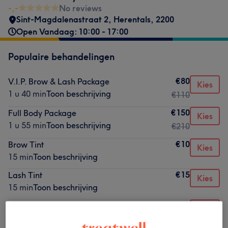
-,-
No reviews
Sint-Magdalenastraat 2
,
Herentals
,
2200
Open Vandaag: 10:00 - 17:00
Populaire behandelingen
€80
V.I.P. Brow & Lash Package
Kies
1 u 40 min
Toon beschrijving
€110
€150
Full Body Package
Kies
1 u 55 min
Toon beschrijving
€210
€10
Brow Tint
Kies
15 min
Toon beschrijving
€15
Lash Tint
Kies
15 min
Toon beschrijving
€35
Wax - Face
Kies
30 min
Toon beschrijving