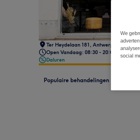
We gebru
adverten
Ter Heydelaan 181
,
Antwerpen
,
2100
analyser
Open Vandaag: 08:30 - 20:00
social m
Daluren
Populaire behandelingen