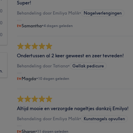
Super!
0
Behandeling door Emiliya Malik
•
Nagelverlengingen
0
Samantha
•
4 dagen geleden
0
Ondertussen al 2 keer geweest en zeer tevreden!
Behandeling door Tatiana
•
Gellak pedicure
n.
Magda
•
10 dagen geleden
Altijd mooie en verzorgde nageltjes dankzij Emilya!
Behandeling door Emiliya Malik
•
Kunstnagels opvullen
Sharon
•
11 dagen geleden