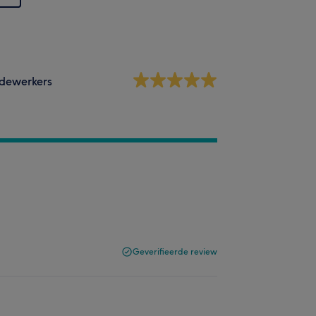
dewerkers
Geverifieerde review