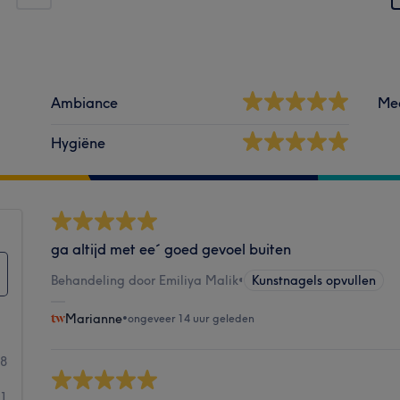
Ambiance
Me
Hygiëne
ga altijd met ee´ goed gevoel buiten
Behandeling door Emiliya Malik
•
Kunstnagels opvullen
Marianne
•
ongeveer 14 uur geleden
18
1