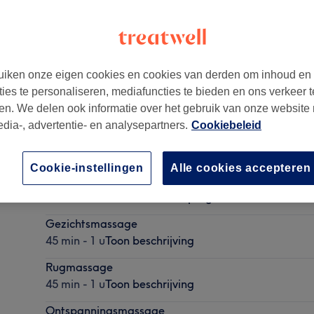
iken onze eigen cookies en cookies van derden om inhoud en
ties te personaliseren, mediafuncties te bieden en ons verkeer t
en. We delen ook informatie over het gebruik van onze website
edia-, advertentie- en analysepartners.
Cookiebeleid
Cookie-instellingen
Alle cookies accepteren
Lymfedrainage
1 u - 1 u 30 min
Toon beschrijving
Gezichtsmassage
45 min - 1 u
Toon beschrijving
Rugmassage
45 min - 1 u
Toon beschrijving
Ontspanningsmassage