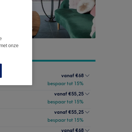
e
 met onze
vanaf
€68
bespaar tot 15%
vanaf
€55,25
bespaar tot 15%
vanaf
€55,25
bespaar tot 15%
vanaf
€68