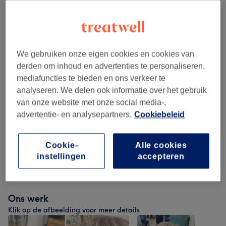
Alle behandelingen
Femmes - Coupe Et Brushing
(
4
)
vanaf €15
We gebruiken onze eigen cookies en cookies van
derden om inhoud en advertenties te personaliseren,
Femmes - Coiffure Et Soins
(
7
)
vanaf €17
mediafuncties te bieden en ons verkeer te
analyseren. We delen ook informatie over het gebruik
Femmes - Coloration
(
11
)
vanaf €30
van onze website met onze social media-,
advertentie- en analysepartners.
Cookiebeleid
Hommes - Coupe Et Coloration
(
6
)
vanaf €5
Cookie-
Alle cookies
Enfants Et Étudiants - Coupe Et
instellingen
accepteren
vanaf €25
Brushing
(
2
)
Ons werk
Klik op de afbeelding voor meer details