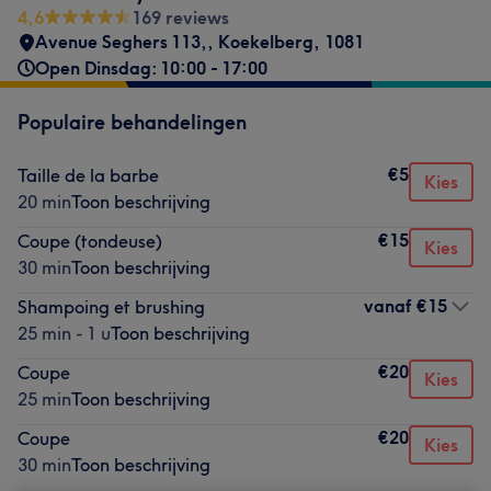
4,6
169 reviews
Avenue Seghers 113,
,
Koekelberg
,
1081
Open Dinsdag: 10:00 - 17:00
Populaire behandelingen
€5
Taille de la barbe
Kies
20 min
Toon beschrijving
€15
Coupe (tondeuse)
Kies
30 min
Toon beschrijving
vanaf
€15
Shampoing et brushing
25 min - 1 u
Toon beschrijving
€20
Coupe
Kies
25 min
Toon beschrijving
€20
Coupe
Kies
30 min
Toon beschrijving