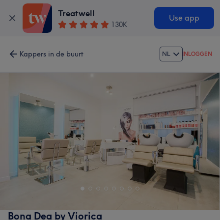
Treatwell
Use app
130K
Kappers in de buurt
NL
INLOGGEN
Bona Dea by Viorica