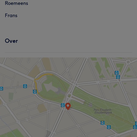
Roemeens
Frans
Over