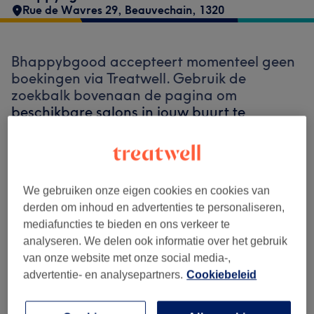
Rue de Wavres 29
,
Beauvechain
,
1320
Bhappybgood accepteert momenteel geen
boekingen via Treatwell. Gebruik de
zoekbalk bovenaan de pagina om
beschikbare salons in jouw buurt te
ontdekken.
Je vindt er tal van hoogwaardige
professionals die klaarstaan om je te
ontvangen.
We gebruiken onze eigen cookies en cookies van
derden om inhoud en advertenties te personaliseren,
Vind de beste salons bij jou in de buurt
mediafuncties te bieden en ons verkeer te
analyseren. We delen ook informatie over het gebruik
van onze website met onze social media-,
advertentie- en analysepartners.
Cookiebeleid
Zoek op Treatwell