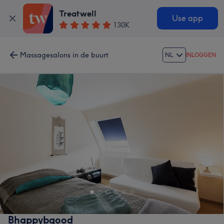
Treatwell
Use app
130K
Massagesalons in de buurt
NL
INLOGGEN
Bhappybgood