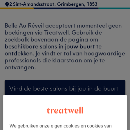
2 Sint-Amandsstraat
,
Grimbergen
,
1853
Belle Au Réveil accepteert momenteel geen
boekingen via Treatwell. Gebruik de
zoekbalk bovenaan de pagina om
beschikbare salons in jouw buurt te
ontdekken.
Je vindt er tal van hoogwaardige
professionals die klaarstaan om je te
ontvangen.
Vind de beste salons bij jou in de buurt
Zoek op Treatwell
We gebruiken onze eigen cookies en cookies van