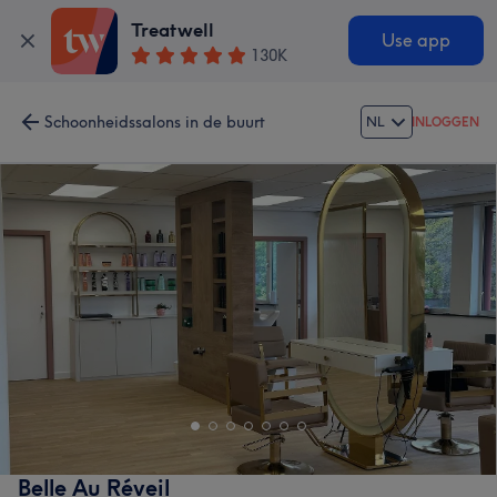
Treatwell
Use app
130K
Schoonheidssalons in de buurt
NL
INLOGGEN
Belle Au Réveil