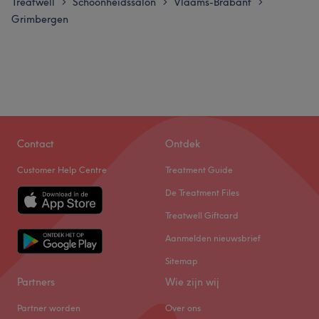
Treatwell
Schoonheidssalon
Vlaams-Brabant
>
>
>
Grimbergen
Contact
Ontdek
Customer Help Centre
Treatment Guide
De Treatment Files
Treatwell Giftcard
Aanmelden nieuwsbrief
Sitemap
Partners
Wie zijn wij
Partner worden
Over ons