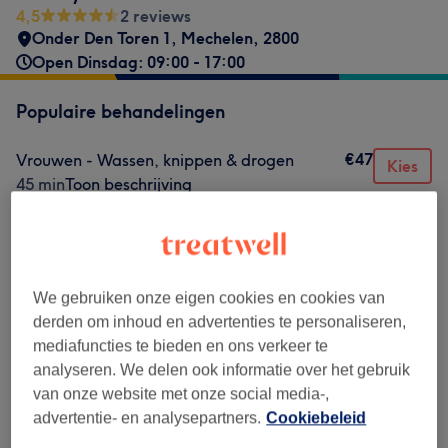
4,5
2 reviews
Onder Den Toren 1
,
Mechelen
,
2800
Open Dinsdag: 09:00 - 17:00
Populaire behandelingen
€47
Vrouwen - Wassen, knippen & drogen
Kies
45 min
Toon beschrijving
vanaf
€35
Vrouwen - Brushing
20 min - 25 min
Toon beschrijving
vanaf
€25
Knippen
We gebruiken onze eigen cookies en cookies van
1 u
Toon beschrijving
derden om inhoud en advertenties te personaliseren,
€30
Mannen - Knippen
Kies
mediafuncties te bieden en ons verkeer te
30 min
Toon beschrijving
analyseren. We delen ook informatie over het gebruik
van onze website met onze social media-,
€30
Intensieve Verzorging
Kies
advertentie- en analysepartners.
Cookiebeleid
50 min
Toon beschrijving