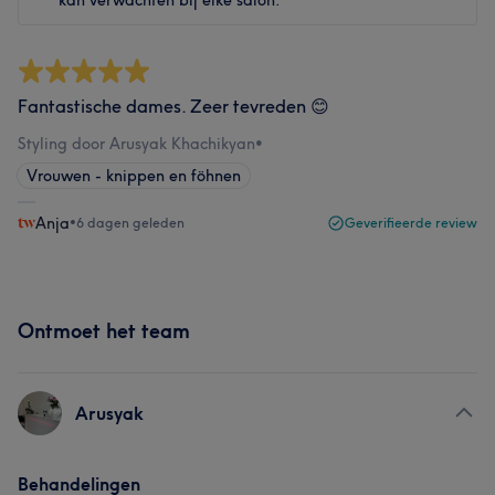
kan verwachten bij elke salon.
Fantastische dames. Zeer tevreden 😊
Styling door Arusyak Khachikyan
•
Vrouwen - knippen en föhnen
Anja
•
6 dagen geleden
Geverifieerde review
Ontmoet het team
Arusyak
Behandelingen