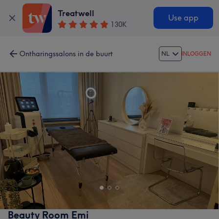
Treatwell
Use app
130K
Ontharingssalons in de buurt
NL
INLOGGEN
Beauty Room Emi