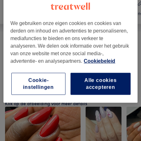
Haar
Nagels
Onth
We gebruiken onze eigen cookies en cookies van
derden om inhoud en advertenties te personaliseren,
mediafuncties te bieden en ons verkeer te
Beauté Des Mains
(
10
)
vanaf €2,50
analyseren. We delen ook informatie over het gebruik
van onze website met onze social media-,
Beauté Des Pieds
(
6
)
vanaf €2,50
advertentie- en analysepartners.
Cookiebeleid
Nails Bar Et Faux Ongles
(
2
)
vanaf €33
Cookie-
Alle cookies
instellingen
accepteren
Ons werk
Klik op de afbeelding voor meer details