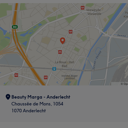
Gezicht
Ontharen
Wat onze klanten zeggen over Estheticienne
Wat onze klanten zeggen over Estheticienne
Cosmetische Tandheelkunde
Getalenteerd
9
Ervaren
9
Professioneel
8
Getalenteerd
11
Professioneel
10
Vakkundig
10
Efficiënt
6
Ervaren
7
Beauty Marga - Anderlecht
Chaussée de Mons, 1054
1070 Anderlecht