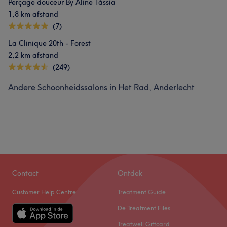
Perçage douceur By Aline Tássia
1,8 km afstand
(7)
La Clinique 20th - Forest
2,2 km afstand
(249)
Andere Schoonheidssalons in Het Rad, Anderlecht
Contact
Ontdek
Customer Help Centre
Treatment Guide
De Treatment Files
Treatwell Giftcard