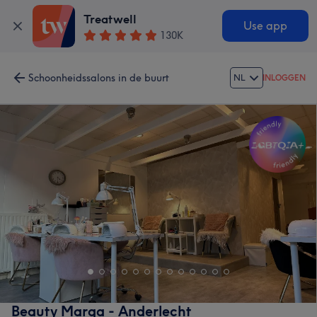
Treatwell
Use app
130K
Schoonheidssalons in de buurt
NL
INLOGGEN
Beauty Marga - Anderlecht