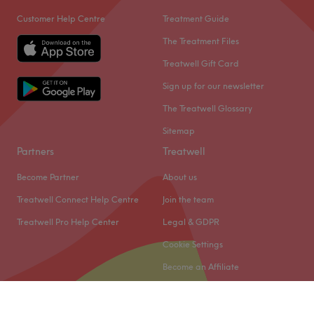
Customer Help Centre
Treatment Guide
The Treatment Files
Treatwell Gift Card
Sign up for our newsletter
The Treatwell Glossary
Sitemap
Partners
Treatwell
Become Partner
About us
Treatwell Connect Help Centre
Join the team
Treatwell Pro Help Center
Legal & GDPR
Cookie Settings
Become an Affiliate