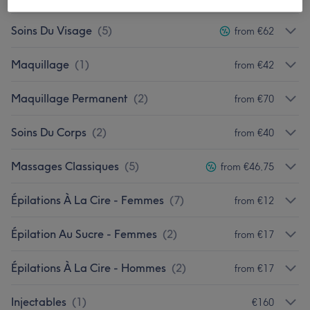
Soins Du Visage
(
5
)
from €62
Maquillage
(
1
)
from €42
Maquillage Permanent
(
2
)
from €70
Soins Du Corps
(
2
)
from €40
Massages Classiques
(
5
)
from €46,75
Épilations À La Cire - Femmes
(
7
)
from €12
Épilation Au Sucre - Femmes
(
2
)
from €17
Épilations À La Cire - Hommes
(
2
)
from €17
Injectables
(
1
)
€160