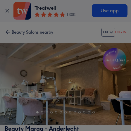
Treatwell
Use app
130K
Beauty Salons nearby
EN
LOG IN
Beauty Marga - Anderlecht