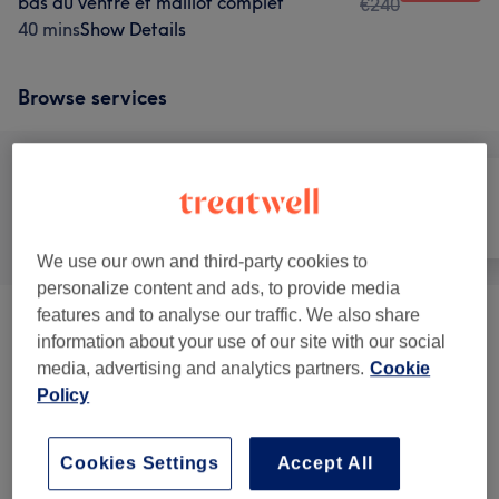
bas du ventre et maillot complet
€240
40 mins
Show Details
Browse services
All
Hair
Nails
We use our own and third-party cookies to
personalize content and ads, to provide media
features and to analyse our traffic. We also share
Beauté Du Regard
(
8
)
from €18
information about your use of our site with our social
media, advertising and analytics partners.
Cookie
Beauté Des Mains
(
10
)
from €2,50
Policy
Beauté Des Pieds
(
6
)
from €2,50
Cookies Settings
Accept All
Nails Bar Et Faux Ongles
(
2
)
from €33