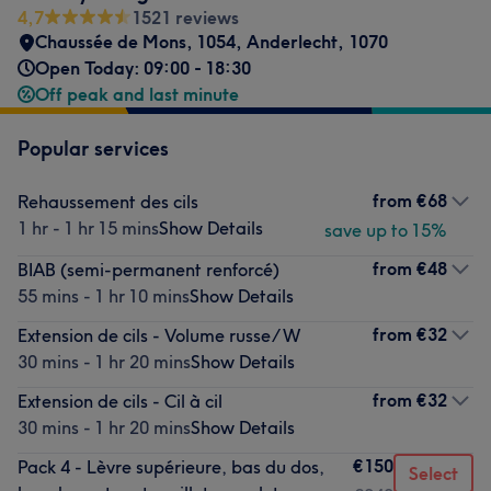
4,7
1521 reviews
Chaussée de Mons, 1054
,
Anderlecht
,
1070
Open Today: 09:00 - 18:30
Off peak and last minute
Popular services
from
€68
Rehaussement des cils
1 hr - 1 hr 15 mins
Show Details
save up to 15%
from
€48
BIAB (semi-permanent renforcé)
55 mins - 1 hr 10 mins
Show Details
from
€32
Extension de cils - Volume russe/ W
30 mins - 1 hr 20 mins
Show Details
from
€32
Extension de cils - Cil à cil
30 mins - 1 hr 20 mins
Show Details
€150
Pack 4 - Lèvre supérieure, bas du dos,
Select