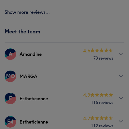
Show more reviews...
Meet the team
4.6
A
Amandine
73 reviews
Services
MO
MARGA
Body
Face
Nails
Massage
Services
4.9
E
Estheticienne
Hair removal
116 reviews
Face
Nails
Services
4.7
E4
Estheticienne
Portfolio
112 reviews