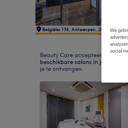
Belgiëlei 174
,
Antwerpen
,
2018
We gebru
adverten
analyser
social m
Beauty Care accepteert momente
beschikbare salons in jouw buurt
je te ontvangen.