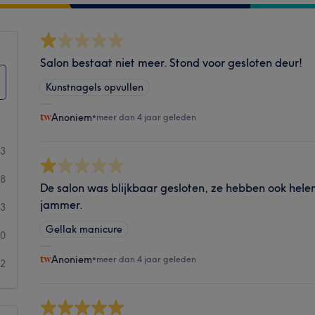
Salon bestaat niet meer. Stond voor gesloten deur!
Kunstnagels opvullen
Anoniem
•
meer dan 4 jaar geleden
63
8
De salon was blijkbaar gesloten, ze hebben ook hele
jammer.
3
Gellak manicure
0
Anoniem
•
meer dan 4 jaar geleden
2