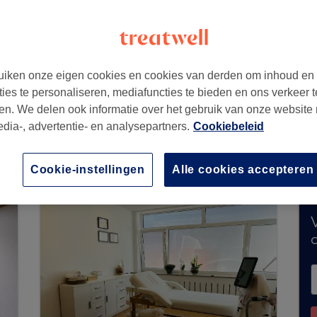
iken onze eigen cookies en cookies van derden om inhoud en
ties te personaliseren, mediafuncties te bieden en ons verkeer t
en. We delen ook informatie over het gebruik van onze website
edia-, advertentie- en analysepartners.
Cookiebeleid
el geen boekingen via Treatwell. Gebruik de 
 te ontdekken.
Je vindt er tal van hoogwaardige
Cookie-instellingen
Alle cookies accepteren
V