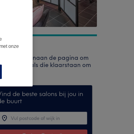
e
 met onze
zoekbalk bovenaan de pagina om
 professionals die klaarstaan om
ind de beste salons bij jou in
de buurt