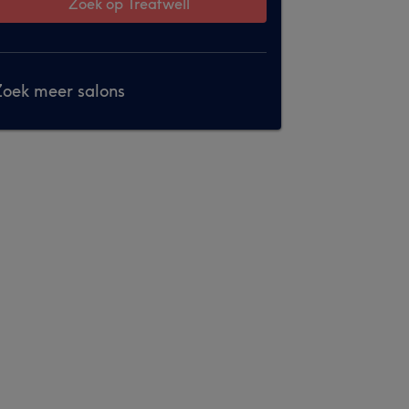
Zoek op Treatwell
oek meer salons