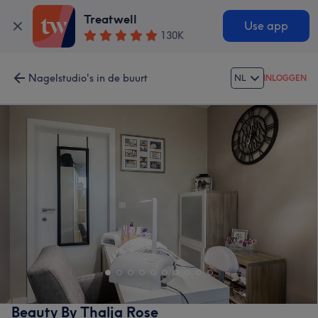
Treatwell
Use app
130K
Nagelstudio's in de buurt
NL
INLOGGEN
Beauty By Thalja Rose