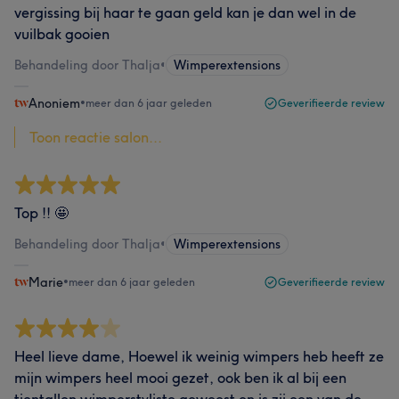
vergissing bij haar te gaan geld kan je dan wel in de
vuilbak gooien
Behandeling door Thalja
•
Wimperextensions
Anoniem
•
meer dan 6 jaar geleden
Geverifieerde review
Toon reactie salon...
Top !! 🤩
Behandeling door Thalja
•
Wimperextensions
Marie
•
meer dan 6 jaar geleden
Geverifieerde review
Heel lieve dame, Hoewel ik weinig wimpers heb heeft ze
mijn wimpers heel mooi gezet, ook ben ik al bij een
tientallen wimperstyliste geweest en is zij een van de