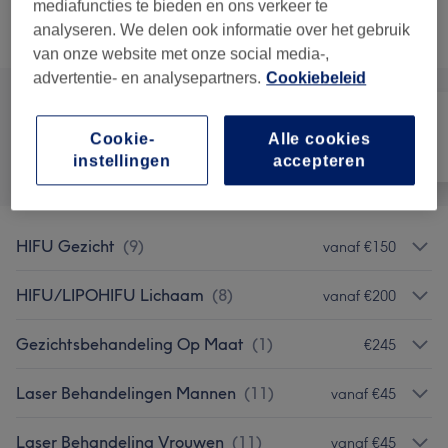
mediafuncties te bieden en ons verkeer te
analyseren. We delen ook informatie over het gebruik
Alle behandelingen
van onze website met onze social media-,
advertentie- en analysepartners.
Cookiebeleid
Cookie-
Alle cookies
Alle
Ontharen
Gezicht
instellingen
accepteren
HIFU Gezicht
(
9
)
vanaf €150
HIFU/LIPOHIFU Lichaam
(
8
)
vanaf €200
Gezichtsbehandeling Op Maat
(
1
)
€245
Laser Behandelingen Mannen
(
11
)
vanaf €45
Laser Behandeling Vrouwen
(
11
)
vanaf €45