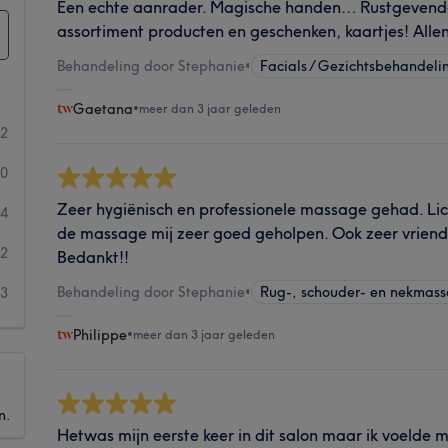
Een echte aanrader. Magische handen… Rustgevend
assortiment producten en geschenken, kaartjes! Alle
Behandeling door Stephanie
•
Facials / Gezichtsbehandeli
Gaetana
•
meer dan 3 jaar geleden
22
20
Zeer hygiënisch en professionele massage gehad. Li
4
de massage mij zeer goed geholpen. Ook zeer vriend
2
Bedankt!!
Behandeling door Stephanie
•
Rug-, schouder- en nekmas
3
Philippe
•
meer dan 3 jaar geleden
n.
Hetwas mijn eerste keer in dit salon maar ik voelde