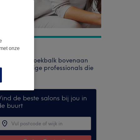
e
 met onze
 Gebruik de zoekbalk bovenaan
n hoogwaardige professionals die
ind de beste salons bij jou in
de buurt