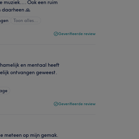
e muziek…. Ook een ruim
n daarheen 🙏
ngen
Toon alles…
Geverifieerde review
chamelijk en mentaal heeft
elijk ontvangen geweest.
sage
Geverifieerde review
 me meteen op mijn gemak.