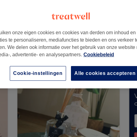
iken onze eigen cookies en cookies van derden om inhoud en
ties te personaliseren, mediafuncties te bieden en ons verkeer t
en. We delen ook informatie over het gebruik van onze website
edia-, advertentie- en analysepartners.
Cookiebeleid
teert momenteel geen boekingen via Treatwell.
s in jouw buurt te ontdekken.
Je vindt er tal va
Cookie-instellingen
Alle cookies accepteren
V