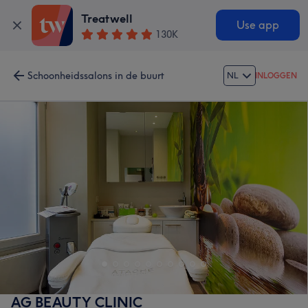
Treatwell
Use app
130K
Schoonheidssalons in de buurt
NL
INLOGGEN
AG BEAUTY CLINIC