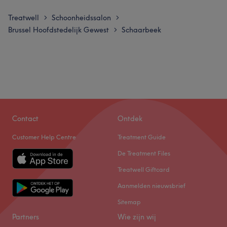
Treatwell
Schoonheidssalon
>
>
Brussel Hoofdstedelijk Gewest
Schaarbeek
>
Contact
Ontdek
Customer Help Centre
Treatment Guide
De Treatment Files
Treatwell Giftcard
Aanmelden nieuwsbrief
Sitemap
Partners
Wie zijn wij