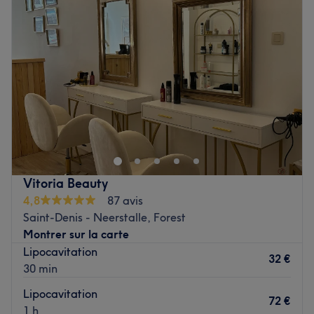
Mercredi
10:00
–
19:00
Jeudi
10:00
–
19:00
Vendredi
10:00
–
19:00
Samedi
10:00
–
19:00
Dimanche
Fermé
Medical Lounge — это салон красоты, расположенный в
Волюве-Сен-Ламбер. Здесь вы сможете расслабиться и
позаботиться о себе, воспользовавшись услугами
небольшой команды преданных своему делу
специалистов. Здесь вы найдете расслабляющий или
Vitoria Beauty
точечный массаж, японский спа-салон для головы,
4,8
87 avis
процедуры для лица, гидрофасциальный пилинг,
Saint-Denis - Neerstalle, Forest
микронидлинг и пилинг, а также депиляцию воском и
Montrer sur la carte
нитями, парикмахерские услуги и окрашивание.
Lipocavitation
32 €
Все наши процедуры предназначены как для женщин,
30 min
так и для мужчин.
Lipocavitation
72 €
1 h