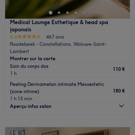
vous vous faire chouchouter, le temps d'une parenthèse
beauté et profitez de soins sur mesure pour révéler votre
beauté naturelle et prendre soin de votre peau.
Medical Lounge Esthetique & head spa
Transports publics les plus proches
japonais
À proximité de l'arrêt de bus WATERLOO Dépôt
4,6
467 avis
Communal (ligne 201).
Roodebeek - Constellations, Woluwe-Saint-
Lambert
L’équipe
Montrer sur la carte
Inna est passionnée et ravie de partager son savoir-faire
Soin du corps dos
pour vous faire profiter d'un superbe moment de détente
110 €
1 h
et bien-être.
Peeling Dermamelan intimate Mesoestetic
Nos coups de cœur :
180 €
(zone intime)
L’atmosphère : un institut à l'ambiance conviviale.
1 h 15 min
Les spécialités de l’établissement : la beauté des mains
Aperçu infos salon
et des pieds, la beauté du regard et les épilations.
Voir le salon
Lundi
10:00
–
19:00
Mardi
10:00
–
19:00