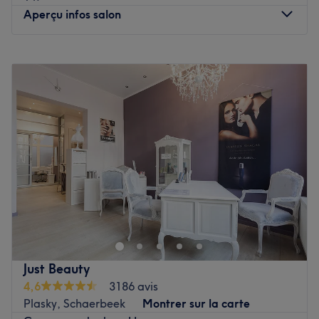
Ближайший общественный транспорт:
Aperçu infos salon
До салона легко добраться благодаря станции метро
Tomberg (линия 1), которая находится всего в двух
минутах ходьбы.
Lundi
Fermé
Mardi
09:00
–
19:00
Команда:
Mercredi
09:00
–
19:00
Команда Medical Lounge состоит из преданных своему
Jeudi
09:30
–
19:00
делу специалистов, которые заботятся о клиентах с
Vendredi
09:00
–
19:00
вниманием и профессионализмом. Их цель —
Samedi
09:30
–
18:00
обеспечить каждому клиенту приятный и
Dimanche
Fermé
расслабляющий процесс ухода за собой.
Vitoria Beauty est un institut de beauté installé à Forest.
Наши партнеры:
Profitez d'un moment rien qu'à vous grâce à des soins sur
OWAY для японского спа-салона Head Spa
mesure effectués avec professionnalisme. Que ce soit
MESOESTETIC для процедур по уходу за лицом и
pour une pause bien-être rapide ou une journée de
пилингов
cocooning, le salon met l'accent sur les soins et garantit
KEUNE для парикмахерских услуг и окрашивания
Just Beauty
une expérience mémorable.
Наши фавориты:
4,6
3186 avis
Атмосфера: расслабляющая, уютная и
Plasky, Schaerbeek
Montrer sur la carte
Transport public le plus proche
профессиональная.