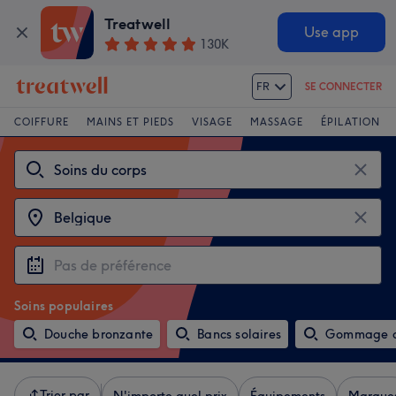
Treatwell
Use app
130K
FR
SE CONNECTER
COIFFURE
MAINS ET PIEDS
VISAGE
MASSAGE
ÉPILATION
Soins populaires
Douche bronzante
Bancs solaires
Gommage c
Trier par