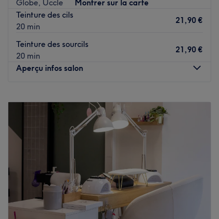
Globe, Uccle
Montrer sur la carte
Voir le salon
Teinture des cils
21,90 €
20 min
Teinture des sourcils
21,90 €
20 min
Aperçu infos salon
Lundi
11:00
–
21:00
Mardi
08:00
–
21:00
Mercredi
08:00
–
22:00
Jeudi
08:00
–
21:00
Vendredi
08:00
–
21:00
Samedi
08:00
–
21:00
Dimanche
Fermé
À la recherche d'un institut de beauté proposant une
grande variété de soins du côté de Uccle ? Rendez-vous
à Spécial Beauty, un espace dédié à la beauté et au