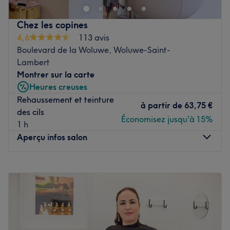
bien-être situé sur l'avenue Brugmann, à deux pas de
l'arrêt de tram Globe. Avec plus de 10 ans d'expérience
Chez les copines
dans le monde de la beauté, Alena vous propose une très
4,6
113 avis
belle carte de soins: soins du visage, épilations,
Boulevard de la Woluwe, Woluwe-Saint-
massages, beauté des mains et des pieds... La spécialité
Lambert
de Spécial Beauty ? Les soins anti-âge et minceur. Vous
Montrer sur la carte
profiterez de votre moment détente dans un cadre
Heures creuses
privilégié et chic alliant une décoration contemporaine
Rehaussement et teinture
avec une ambiance boudoir.
à partir de
63,75 €
des cils
Économisez jusqu'à 15%
Voir le salon
1 h
Aperçu infos salon
Lundi
10:00
–
18:00
Mardi
Fermé
Mercredi
10:00
–
18:00
Jeudi
10:00
–
18:00
Vendredi
10:00
–
20:00
Samedi
10:00
–
19:00