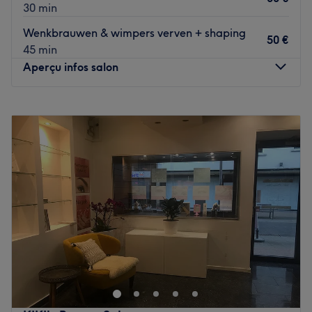
30 min
Wenkbrauwen & wimpers verven + shaping
50 €
45 min
Aperçu infos salon
Lundi
10:00
–
19:00
Mardi
10:00
–
19:00
Mercredi
10:00
–
19:00
Jeudi
10:00
–
19:00
Vendredi
10:00
–
19:00
Samedi
Fermé
Dimanche
12:00
–
16:30
MK Studio is een moderne schoonheidssalon waar
persoonlijke aandacht, expertise en comfort centraal
staan, met als doel iedere klant te laten stralen met meer
zelfvertrouwen en een verzorgde uitstraling. Dankzij een
uitgebreid aanbod van innovatieve en klassieke