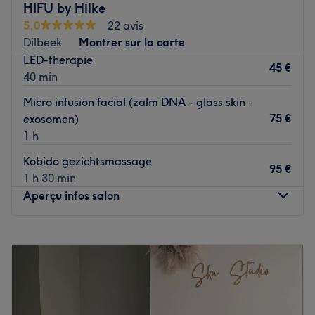
HIFU by Hilke
Het team: 6 jaar ervaring.
5,0
22 avis
Gespecialiseerd in: Huidverbetering en bodycontouring.
Dilbeek
Montrer sur la carte
Dichtsbijzijnde openbaar vervoer: De lijn.
LED-therapie
45 €
40 min
Extra's: Korean skincare.
Micro infusion facial (zalm DNA - glass skin -
Voir le salon
75 €
exosomen)
1 h
Kobido gezichtsmassage
95 €
1 h 30 min
Aperçu infos salon
Lundi
Fermé
Mardi
Fermé
Mercredi
10:00
–
16:00
Jeudi
18:00
–
20:00
Vendredi
18:00
–
20:00