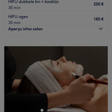
HIFU dubbele kin + kaaklijn
250 €
professioneel, vriendelijk en streven ernaar om aan alle
30 min
behoeften van hun klanten te voldoen.
HIFU ogen
185 €
Wat we leuk vinden aan de salon: Sfeer: professioneel,
30 min
schoon en ontspannen. O’Harry biedt een rustgevende
Aperçu infos salon
omgeving waar technologie en persoonlijke aandacht
samenkomen.
Lundi
10:00
–
21:00
Gespecialiseerd in: schoonheidsbehandelingen zoals
Mardi
10:00
–
21:30
laserontharing voor vrouwen en mannen, huidscans,
Mercredi
10:00
–
21:30
HIFU, microneedling, LED-therapie, cryotherapie,
Jeudi
10:00
–
20:00
chemische peelings, dieptereiniging gelaat, voetreflex,
Vendredi
10:00
–
19:00
Tixel, injectables, multitechnieken en uitgebreide
Samedi
10:00
–
17:00
huidverzorging.
Dimanche
Fermé
Voir le salon
Beauty Art Clinic is gespecialiseerd in geavanceerde
huid-, ontharings- én esthetische behandelingen voor een
stralende en zelfverzekerde uitstraling. Onze huidexpert
Semih biedt innovatieve behandelingen zoals HIFU,