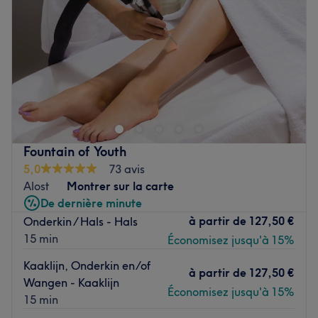
Vendredi
09:00
–
16:00
Nos coups de cœur :
Samedi
09:00
–
16:00
L'atmosphère : ambiance chic et relaxante.
Dimanche
Fermé
Les spécialités de l'établissement : soins spécialisés du
visage et du corps.
.
Les marques et produits utilisés : Noon Aesthetics,
Dermapen, Care, Phibrows et Phibright.
Voir le salon
Les petits plus : wifi gratuit, parle anglais, français,
hongrois et roumain.
Voir le salon
Fountain of Youth
5,0
73 avis
Alost
Montrer sur la carte
De dernière minute
à partir de
127,50 €
Onderkin / Hals - Hals
15 min
Économisez jusqu'à 15%
Kaaklijn, Onderkin en/of
à partir de
127,50 €
Wangen - Kaaklijn
Économisez jusqu'à 15%
15 min