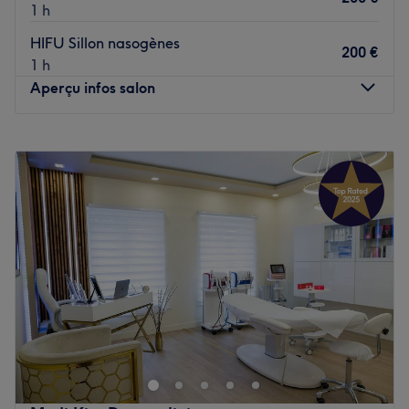
1 h
HIFU Sillon nasogènes
200 €
1 h
Aperçu infos salon
Lundi
10:00
–
19:00
Mardi
10:00
–
19:00
Mercredi
10:00
–
19:00
Jeudi
10:00
–
19:00
Vendredi
10:00
–
19:00
Samedi
10:00
–
19:00
Dimanche
Fermé
Bienvenue chez iBeauty Institut, votre destination de choix
pour un soin de beauté complet et personnalisé. Notre
salon propose une vaste gamme de services pour
répondre à tous vos besoins de bien-être et d'esthétique.
Que vous recherchiez une épilation au laser, une