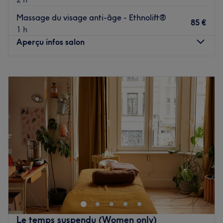
Massage du visage anti-âge - Ethnolift®
85 €
1 h
Aperçu infos salon
Lundi
09:00
–
18:00
Mardi
09:00
–
18:00
Mercredi
09:00
–
12:00
Jeudi
09:00
–
18:00
Vendredi
09:00
–
18:00
Samedi
10:00
–
16:00
Dimanche
Fermé
Oxygenéa est un espace intimiste et chaleureux dédié au
bien-être des femmes. Chaque soin est pensé pour allier
détente, éclat de la peau et équilibre intérieur, avec une
approche experte et des produits naturels, bio et
fabriqués en Belgique.
Le temps suspendu (Women only)