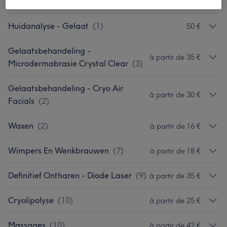
Palma Professional
(
6
)
Huidanalyse - Gelaat
(
1
)
50 €
Gelaatsbehandeling -
à partir de 35 €
Microdermabrasie Crystal Clear
(
3
)
Gelaatsbehandeling - Cryo Air
à partir de 30 €
Facials
(
2
)
Waxen
(
2
)
à partir de 16 €
Wimpers En Wenkbrauwen
(
7
)
à partir de 18 €
Definitief Ontharen - Diode Laser
(
9
)
à partir de 35 €
Cryolipolyse
(
10
)
à partir de 25 €
Massages
(
10
)
à partir de 42 €