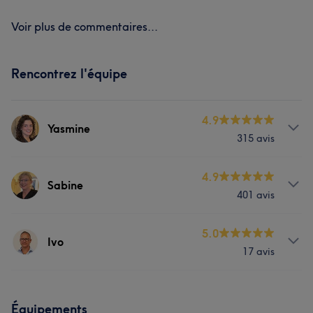
Voir plus de commentaires...
Rencontrez l'équipe
4.9
Yasmine
315 avis
Services
4.9
Sabine
401 avis
Corps
Visage
Massage
Services
5.0
Épilation
Mains & Pieds
Ivo
17 avis
Corps
Visage
Massage
Médecine esthétique
Services
Épilation
Mains & Pieds
Équipements
L'avis de nos clients sur Yasmine