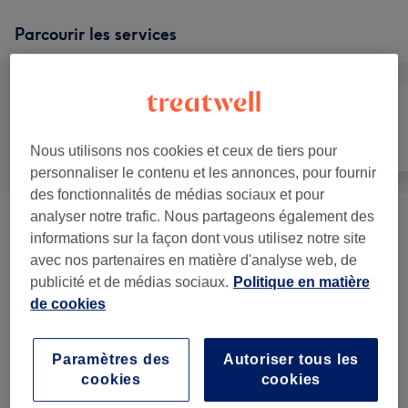
Parcourir les services
Tout
Mains & Pieds
Épilation
Nous utilisons nos cookies et ceux de tiers pour
personnaliser le contenu et les annonces, pour fournir
des fonctionnalités de médias sociaux et pour
analyser notre trafic. Nous partageons également des
Lichttherapie Huidverbetering
informations sur la façon dont vous utilisez notre site
à partir de 20 €
Celluma
(
2
)
avec nos partenaires en matière d'analyse web, de
publicité et de médias sociaux.
Politique en matière
Gelaatsbehandeling - Meso Skin
de cookies
à partir de 75 €
Dual Treatment
(
3
)
Paramètres des
Autoriser tous les
Huidverbeterende
cookies
cookies
Gelaatsbehandelingen Diego Dalla
à partir de 85 €