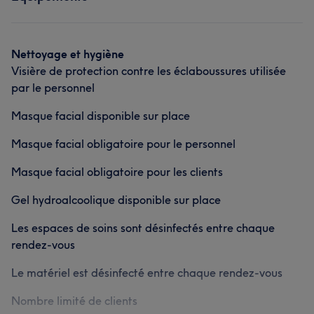
Corps
Visage
Épilation
Médecine esthétique
Professionnel/le
35
Qualifié/e
25
L'avis de nos clients sur Sabine
Talentueux/euse
20
Sympathique
18
Nettoyage et hygiène
Visière de protection contre les éclaboussures utilisée
Professionnel/le
37
Expérimenté/e
37
Qualifié/e
35
par le personnel
Expert/e
31
Masque facial disponible sur place
Masque facial obligatoire pour le personnel
Masque facial obligatoire pour les clients
Gel hydroalcoolique disponible sur place
Les espaces de soins sont désinfectés entre chaque
rendez-vous
Le matériel est désinfecté entre chaque rendez-vous
Nombre limité de clients