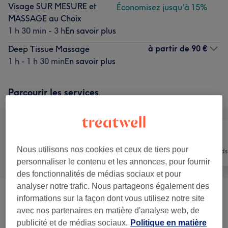
Visage SUR MESURE et
Économisez jusqu'à 15%
MASSAGE au Choix
1 h 30 min - 3 h
En savoir plus
à partir de
90 €
Deep Tissue Massage
1 h - 1 h 30 min
En savoir plus
Parcourir les services
Nous utilisons nos cookies et ceux de tiers pour
Tout
Coiffure
Mains & Pieds
personnaliser le contenu et les annonces, pour fournir
des fonctionnalités de médias sociaux et pour
analyser notre trafic. Nous partageons également des
Homme - SOIN VISAGE Sur
informations sur la façon dont vous utilisez notre site
avec nos partenaires en matière d'analyse web, de
Mesure (avec Option Manucure,
à partir de 75 €
publicité et de médias sociaux.
Politique en matière
Pédicure Et Epilations Sourcils)
(
5
)