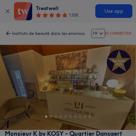
Treatwell
Use app
130K
Instituts de beauté dans les environs
FR
SE CONNECTER
Monsieur K by KOSY - Quartier Dansaert