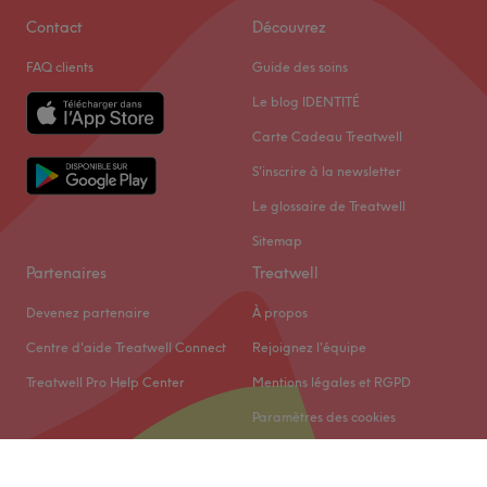
Contact
Découvrez
FAQ clients
Guide des soins
Le blog IDENTITÉ
Carte Cadeau Treatwell
S'inscrire à la newsletter
Le glossaire de Treatwell
Sitemap
Partenaires
Treatwell
Devenez partenaire
À propos
Centre d'aide Treatwell Connect
Rejoignez l'équipe
Treatwell Pro Help Center
Mentions légales et RGPD
Paramètres des cookies