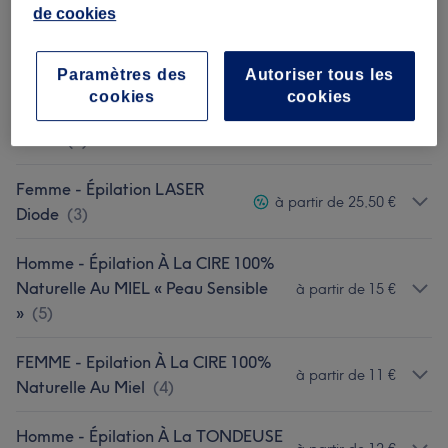
de cookies
Femme - SOIN VISAGE Sur
à partir de 75 €
Mesure
(
4
)
Paramètres des
Autoriser tous les
cookies
cookies
Homme - Épilation LASER
à partir de 29,75 €
Diode
(
2
)
Femme - Épilation LASER
à partir de 25,50 €
Diode
(
3
)
Homme - Épilation À La CIRE 100%
Naturelle Au MIEL « Peau Sensible
à partir de 15 €
»
(
5
)
FEMME - Epilation À La CIRE 100%
à partir de 11 €
Naturelle Au Miel
(
4
)
Homme - Épilation À La TONDEUSE