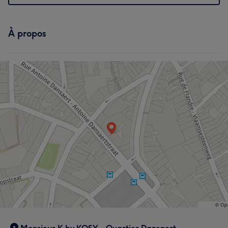
L'avis de nos clients sur Khaim
À propos
Expert/e
7
Professionnel/le
6
Exceptionnel/le
5
Expérimenté/e
5