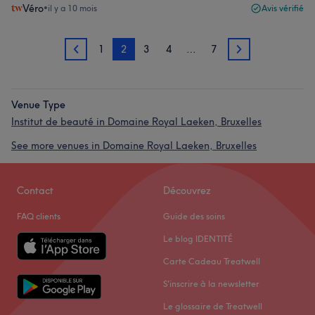
Véro
•
il y a 10 mois
Avis vérifié
1
2
3
4
…
7
1
3
Venue Type
Institut de beauté in Domaine Royal Laeken, Bruxelles
See more venues in Domaine Royal Laeken, Bruxelles
Contact
Découvrez
FAQ clients
Guide des soins
Le blog IDENTITÉ
Carte Cadeau Treatwell
S'inscrire à la newsletter
Le glossaire de Treatwell