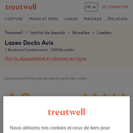
FR
SE CONNECTER
COIFFURE
MAINS ET PIEDS
VISAGE
MASSAGE
ÉPILATION
Treatwell
Institut de beauté
Bruxelles
Laeken
>
>
>
Lazeo Docks Avis
1 Boulevard Lambermont , 1000 Bruxelles
Voir la disponibilité et réserver en ligne
Les avis sont écrits par les clients après leur visite.
4,9
59 avis
Ambiance
Nous utilisons nos cookies et ceux de tiers pour