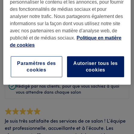
Propreté
personnaliser le contenu et les annonces, pour fournir
des fonctionnalités de médias sociaux et pour
Équipe
analyser notre trafic. Nous partageons également des
informations sur la façon dont vous utilisez notre site
avec nos partenaires en matière d'analyse web, de
publicité et de médias sociaux.
Politique en matière
Filtrer par commentaires
de cookies
Note
Filtrer par note
Paramètres des
Autoriser tous les
cookies
cookies
Avis vérifiés
Rédigé par nos clients, pour que vous sachiez à quoi
vous attendre dans chaque salon
Je suis très satisfaite des services de ce salon ! L’équipe
est professionnelle, accueillante et à l’écoute. Les