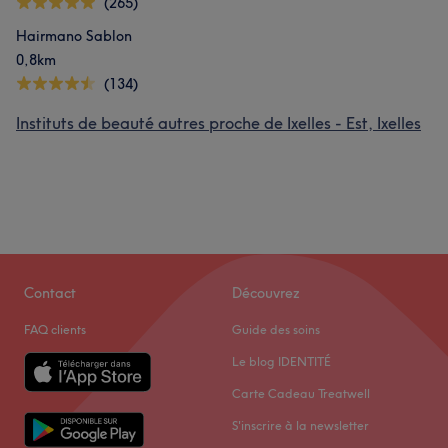
(265)
Hairmano Sablon
0,8km
(134)
Instituts de beauté autres proche de Ixelles - Est, Ixelles
Contact
Découvrez
FAQ clients
Guide des soins
Le blog IDENTITÉ
Carte Cadeau Treatwell
S'inscrire à la newsletter