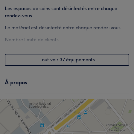
Les espaces de soins sont désinfectés entre chaque
Corps
Visage
Massage
Coiffure
rendez-vous
Épilation
Mains & Pieds
Le matériel est désinfecté entre chaque rendez-vous
Nombre limité de clients
L'avis de nos clients sur Sarah
Exceptionnel/le
10
Prévenant/e
7
Attentif/ive
7
Tout voir 37 équipements
Expert/e
6
À propos