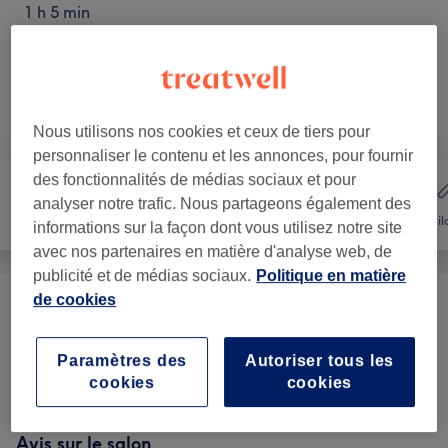
1 h 5 min
Ce n'est pas ce que vous recherchiez ?
Parcourir les services
Nous utilisons nos cookies et ceux de tiers pour
personnaliser le contenu et les annonces, pour fournir
des fonctionnalités de médias sociaux et pour
analyser notre trafic. Nous partageons également des
Coiffure
Mains & Pieds
Épil
informations sur la façon dont vous utilisez notre site
avec nos partenaires en matière d'analyse web, de
publicité et de médias sociaux.
Politique en matière
de cookies
Beauté Des MAINS
(
2
)
à partir de 30 €
Paramètres des
Autoriser tous les
Beauté Des PIEDS
(
2
)
à partir de 50 €
cookies
cookies
Avis sur le salon