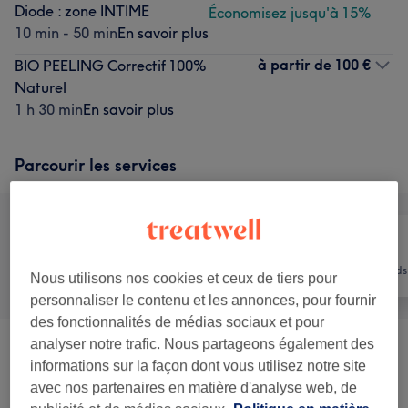
Diode : zone INTIME
Économisez jusqu'à 15%
10 min - 50 min
En savoir plus
à partir de
100 €
BIO PEELING Correctif 100%
Naturel
1 h 30 min
En savoir plus
Parcourir les services
Tout
Coiffure
Mains & Pieds
Nous utilisons nos cookies et ceux de tiers pour
personnaliser le contenu et les annonces, pour fournir
des fonctionnalités de médias sociaux et pour
analyser notre trafic. Nous partageons également des
Femme - SOIN VISAGE Sur
informations sur la façon dont vous utilisez notre site
à partir de 75 €
Mesure
(
4
)
avec nos partenaires en matière d'analyse web, de