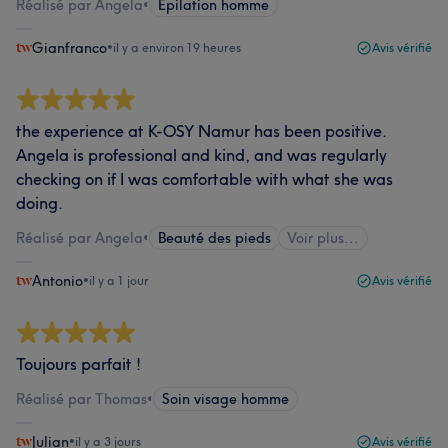
Réalisé par Angela
•
Epilation homme
Gianfranco
•
il y a environ 19 heures
Avis vérifié
the experience at K-OSY Namur has been positive.
Angela is professional and kind, and was regularly
checking on if I was comfortable with what she was
doing.
Réalisé par Angela
•
Beauté des pieds
Voir plus...
Antonio
•
il y a 1 jour
Avis vérifié
Toujours parfait !
Réalisé par Thomas
•
Soin visage homme
Julian
•
il y a 3 jours
Avis vérifié