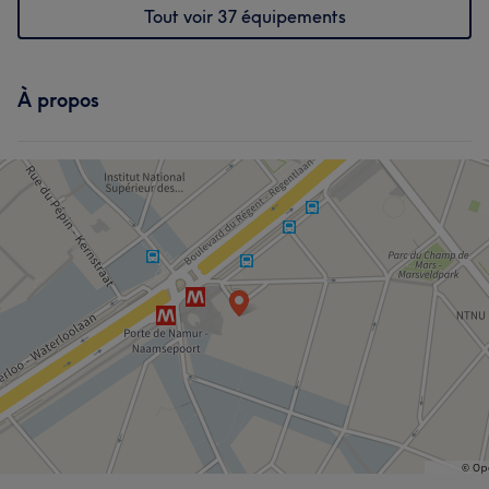
Exceptionnel/le
9
Prévenant/e
7
Attentif/ive
7
Tout voir 37 équipements
Expert/e
6
À propos