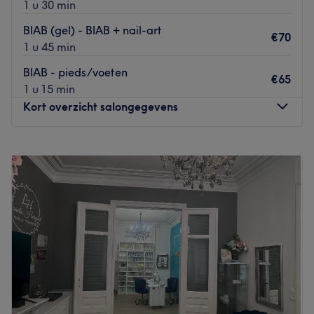
1 u 30 min
BIAB (gel) - BIAB + nail-art
€70
1 u 45 min
BIAB - pieds/voeten
€65
1 u 15 min
Kort overzicht salongegevens
Maandag
Gesloten
Dinsdag
10:00
–
19:00
Woensdag
10:00
–
19:00
Donderdag
10:00
–
19:00
Vrijdag
10:00
–
19:00
Zaterdag
Gesloten
Zondag
10:00
–
19:00
Sfeer in de salon: De sfeer in Casa Lola is rustgevend en
zen. Wij willen graag dat onze klanten ontprikkelen en
tot rust komen tijdens de behandeling.