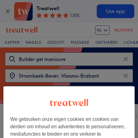
Treatwell
Use app
130K
NL
INLOGGEN
KAPPER
NAGELS
GEZICHT
MASSAGE
ONTHAREN
LICHA
Sorteer op
Elke prijs
Salons
Expresaanbiedingen
We gebruiken onze eigen cookies en cookies van
derden om inhoud en advertenties te personaliseren,
mediafuncties te bieden en ons verkeer te
2 salons met: