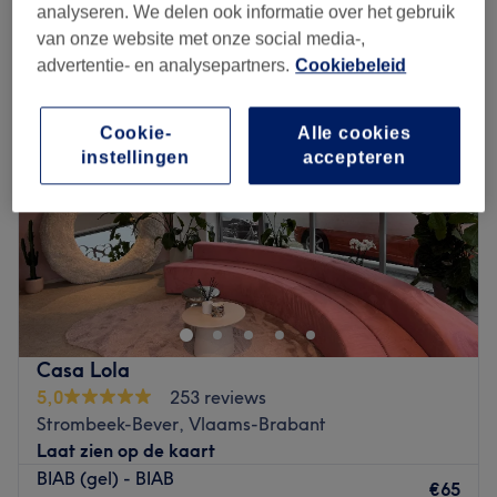
builder gel manicure in de buurt van Strombeek-Bever, Vlaams-
analyseren. We delen ook informatie over het gebruik
Brabant
van onze website met onze social media-,
advertentie- en analysepartners.
Cookiebeleid
Cookie-
Alle cookies
instellingen
accepteren
Casa Lola
5,0
253 reviews
Strombeek-Bever, Vlaams-Brabant
Laat zien op de kaart
BIAB (gel) - BIAB
€65