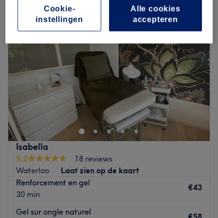
Cookie-
Alle cookies
instellingen
accepteren
Isabella
5,0
18 reviews
Waterloo
Laat zien op de kaart
Renforcement en gel
€43
30 min
Gel sur ongle naturel
€58