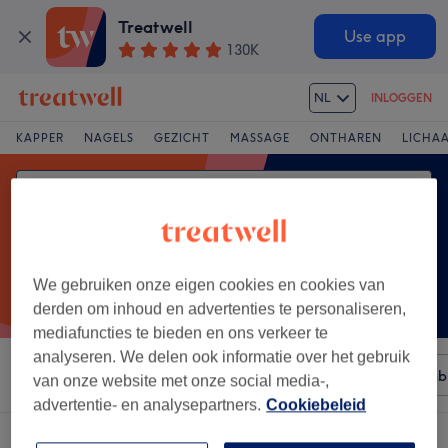
Treatwell
Use app
130K
NL
INLOGGEN
KAPPER
NAGELS
GEZICHT
MASSAGE
ONTHAREN
LICHA
We gebruiken onze eigen cookies en cookies van
derden om inhoud en advertenties te personaliseren,
mediafuncties te bieden en ons verkeer te
analyseren. We delen ook informatie over het gebruik
Sorteer op
Elke prijs
Merken
Salons
Expresaanb
van onze website met onze social media-,
advertentie- en analysepartners.
Cookiebeleid
Een salon met:
builder gel manicure in Rue François Libert, Waterloo