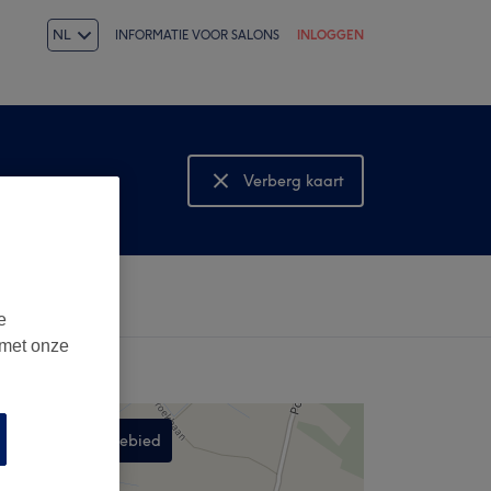
NL
INFORMATIE VOOR SALONS
INLOGGEN
Verberg kaart
Bekijk kaart
e
 met onze
Zoek in dit gebied
,