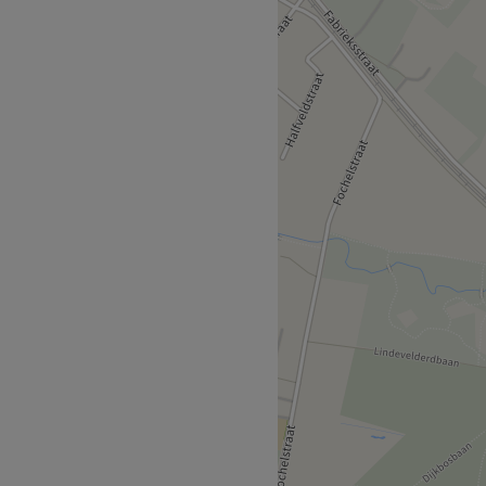
eed scala aan behandelingen
ment voor zichzelf.
e pedicure voor gezonde,
voor sterke en natuurlijke
precisie en zorg
t Belle ook lash lifts en
er en gekruld ogen zonder
ing en een persoonlijke touch
 samenkomen.
Go to venue