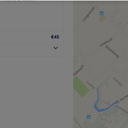
€45
 zoek is naar professionele
t oog voor detail en een