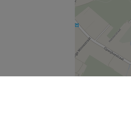
rabant
Opwijk
>