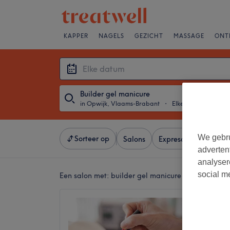
KAPPER
NAGELS
GEZICHT
MASSAGE
ONT
Builder gel manicure
in Opwijk, Vlaams-Brabant
・
Elke datum
We gebru
Sorteer op
Salons
Expresaanbiedingen
adverten
analyser
social m
Een salon met:
builder gel manicure in Opwijk, V
Belle
5,0
Opwijk,