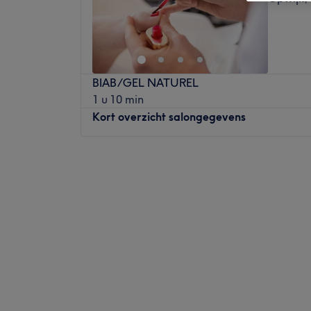
BIAB/GEL NATUREL
1 u 10 min
Kort overzicht salongegevens
Maandag
Gesloten
Dinsdag
Gesloten
Woensdag
09:00
–
11:20
Donderdag
Gesloten
Vrijdag
Gesloten
Zaterdag
Gesloten
Zondag
Gesloten
Belle is de ultieme bestemming voor wie op
verzorging en een stralende uitstraling. Me