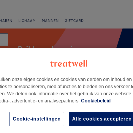
HAREN
LICHAAM
MANNEN
GIFTCARD
Builder gel manicure
iken onze eigen cookies en cookies van derden om inhoud en
Beoordeling
ties te personaliseren, mediafuncties te bieden en ons verkeer t
en. We delen ook informatie over het gebruik van onze website
edia-, advertentie- en analysepartners.
Cookiebeleid
laams-Brabant
+
Cookie-instellingen
Alle cookies accepteren
21 reviews
−
 Vlaams-Brabant