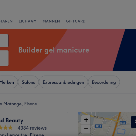
HAREN
LICHAAM
MANNEN
GIFTCARD
Builder gel manicure
Merken
Salons
Expresaanbiedingen
Beoordeling
an Matonge, Elsene
+
d Beauty
4334 reviews
−
n-Lepoutre, Elsene