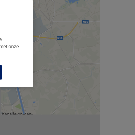
e
 met onze