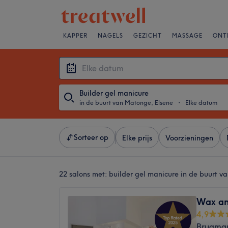
KAPPER
NAGELS
GEZICHT
MASSAGE
ONT
Builder gel manicure
in de buurt van Matonge, Elsene
・
Elke datum
Sorteer op
Elke prijs
Voorzieningen
22 salons met:
builder gel manicure in de buurt v
Wax an
4,9
Brugman